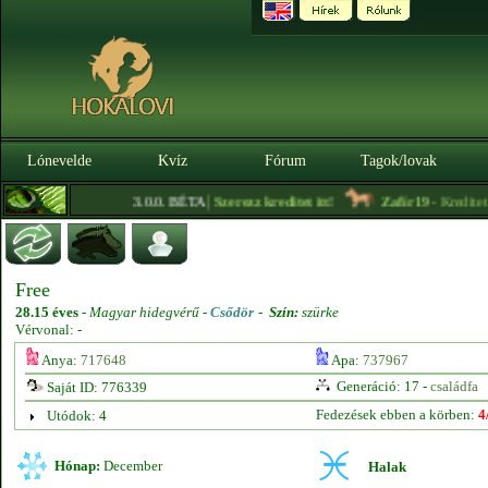
Lónevelde
Kvíz
Fórum
Tagok/lovak
|
3.0.0. BÉTA
Szerezz kreditet itt!
Zafír19
- Kreditet ve
Free
28.15 éves
-
Magyar hidegvérű -
Csődör
-
Szín:
szürke
Vérvonal: -
Anya:
717648
Apa:
737967
Generáció: 17 -
családfa
Saját ID: 776339
Fedezések ebben a körben:
4
Utódok: 4
Hónap:
December
Halak