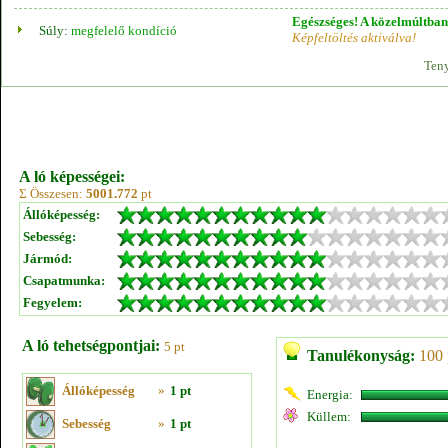
Egészséges! A közelmúltban 
Súly:
megfelelő kondíció
Képfeltöltés aktiválva!
Teny
A ló képességei:
Σ Összesen:
5001.772
pt
Állóképesség:
Sebesség:
Jármód:
Csapatmunka:
Fegyelem:
A ló tehetségpontjai:
5 pt
Tanulékonyság:
100 
Állóképesség
»
1 pt
Energia:
Küllem:
Sebesség
»
1 pt