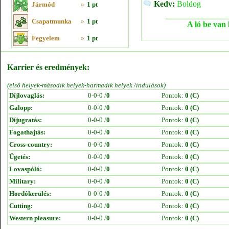
Kedv:
Boldog
Jármód
»
1 pt
Csapatmunka
»
1 pt
A ló be van 
Fegyelem
»
1 pt
Karrier és eredmények:
(első helyek-második helyek-harmadik helyek /indulások)
Díjlovaglás:
0-0-0 /
0
Pontok:
0 (C)
Galopp:
0-0-0 /
0
Pontok:
0 (C)
Díjugratás:
0-0-0 /
0
Pontok:
0 (C)
Fogathajtás:
0-0-0 /
0
Pontok:
0 (C)
Cross-country:
0-0-0 /
0
Pontok:
0 (C)
Ügetés:
0-0-0 /
0
Pontok:
0 (C)
Lovaspóló:
0-0-0 /
0
Pontok:
0 (C)
Military:
0-0-0 /
0
Pontok:
0 (C)
Hordókerülés:
0-0-0 /
0
Pontok:
0 (C)
Cutting:
0-0-0 /
0
Pontok:
0 (C)
Western pleasure:
0-0-0 /
0
Pontok:
0 (C)