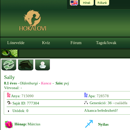
Lónevelde
Kvíz
Fórum
Tagok/lovak
Sally
8.1 éves
-
Oldenburgi -
Kanca
-
Szín:
pej
Vérvonal: -
Anya:
715090
Apa:
728578
Generáció: 36 -
családfa
Saját ID: 777304
A kanca befedezhető!
Utódok: 0
Hónap:
Március
Nyilas