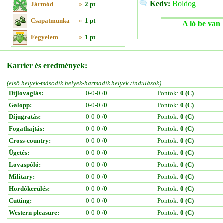
Kedv:
Boldog
Jármód
»
2 pt
Csapatmunka
»
1 pt
A ló be van 
Fegyelem
»
1 pt
Karrier és eredmények:
(első helyek-második helyek-harmadik helyek /indulások)
Díjlovaglás:
0-0-0 /
0
Pontok:
0 (C)
Galopp:
0-0-0 /
0
Pontok:
0 (C)
Díjugratás:
0-0-0 /
0
Pontok:
0 (C)
Fogathajtás:
0-0-0 /
0
Pontok:
0 (C)
Cross-country:
0-0-0 /
0
Pontok:
0 (C)
Ügetés:
0-0-0 /
0
Pontok:
0 (C)
Lovaspóló:
0-0-0 /
0
Pontok:
0 (C)
Military:
0-0-0 /
0
Pontok:
0 (C)
Hordókerülés:
0-0-0 /
0
Pontok:
0 (C)
Cutting:
0-0-0 /
0
Pontok:
0 (C)
Western pleasure:
0-0-0 /
0
Pontok:
0 (C)