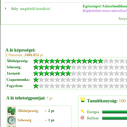
Egészséges! A közelmúltban 
Súly:
megfelelő kondíció
Képfeltöltés nincs aktiválva!
Tenyé
A ló képességei:
Σ Összesen:
2406.852
pt
Állóképesség:
Sebesség:
Jármód:
Csapatmunka:
Fegyelem:
A ló tehetségpontjai:
7 pt
Tanulékonyság:
100 
Állóképesség
»
2 pt
Energia:
Küllem:
Sebesség
»
1 pt