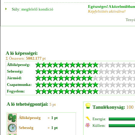
Egészséges! A közelmúltban 
Súly:
megfelelő kondíció
Képfeltöltés aktiválva!
Tenyé
A ló képességei:
Σ Összesen:
5002.177
pt
Állóképesség:
Sebesség:
Jármód:
Csapatmunka:
Fegyelem:
A ló tehetségpontjai:
5 pt
Tanulékonyság:
100 
Állóképesség
»
1 pt
Energia:
Küllem:
Sebesség
»
1 pt