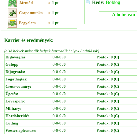
Kedv:
Boldog
Jármód
»
1 pt
Csapatmunka
»
1 pt
A ló be van 
Fegyelem
»
1 pt
Karrier és eredmények:
(első helyek-második helyek-harmadik helyek /indulások)
Díjlovaglás:
0-0-0 /
0
Pontok:
0 (C)
Galopp:
0-0-0 /
0
Pontok:
0 (C)
Díjugratás:
0-0-0 /
0
Pontok:
0 (C)
Fogathajtás:
0-0-0 /
0
Pontok:
0 (C)
Cross-country:
0-0-0 /
0
Pontok:
0 (C)
Ügetés:
0-0-0 /
0
Pontok:
0 (C)
Lovaspóló:
0-0-0 /
0
Pontok:
0 (C)
Military:
0-0-0 /
0
Pontok:
0 (C)
Hordókerülés:
0-0-0 /
0
Pontok:
0 (C)
Cutting:
0-0-0 /
0
Pontok:
0 (C)
Western pleasure:
0-0-0 /
0
Pontok:
0 (C)