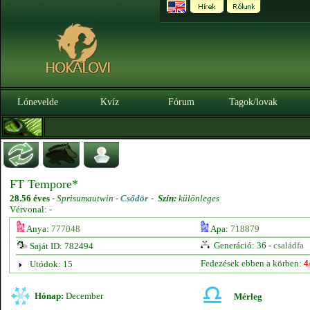
Lónevelde
Kvíz
Fórum
Tagok/lovak
FT Tempore*
28.56 éves
-
Sprisumautwin -
Csődör
-
Szín:
különleges
Vérvonal: -
Anya:
777048
Apa:
718879
Generáció: 36 -
családfa
Saját ID: 782494
Fedezések ebben a körben:
4
Utódok: 15
Hónap:
December
Mérleg