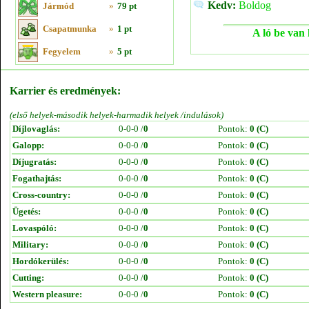
Kedv:
Boldog
Jármód
»
79 pt
Csapatmunka
»
1 pt
A ló be van 
Fegyelem
»
5 pt
Karrier és eredmények:
(első helyek-második helyek-harmadik helyek /indulások)
Díjlovaglás:
0-0-0 /
0
Pontok:
0 (C)
Galopp:
0-0-0 /
0
Pontok:
0 (C)
Díjugratás:
0-0-0 /
0
Pontok:
0 (C)
Fogathajtás:
0-0-0 /
0
Pontok:
0 (C)
Cross-country:
0-0-0 /
0
Pontok:
0 (C)
Ügetés:
0-0-0 /
0
Pontok:
0 (C)
Lovaspóló:
0-0-0 /
0
Pontok:
0 (C)
Military:
0-0-0 /
0
Pontok:
0 (C)
Hordókerülés:
0-0-0 /
0
Pontok:
0 (C)
Cutting:
0-0-0 /
0
Pontok:
0 (C)
Western pleasure:
0-0-0 /
0
Pontok:
0 (C)