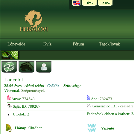
Lónevelde
Kvíz
Fórum
Tagok/lovak
Lancelot
28.06 éves
-
Akhal tekini -
Csődör
-
Szín:
sárga
Vérvonal:
Szépremények
Anya:
774548
Apa:
782473
Generáció: 131 -
családfa
Saját ID: 789267
Fedezések ebben a körben:
2
Utódok: 2
Hónap:
Október
Vízöntő