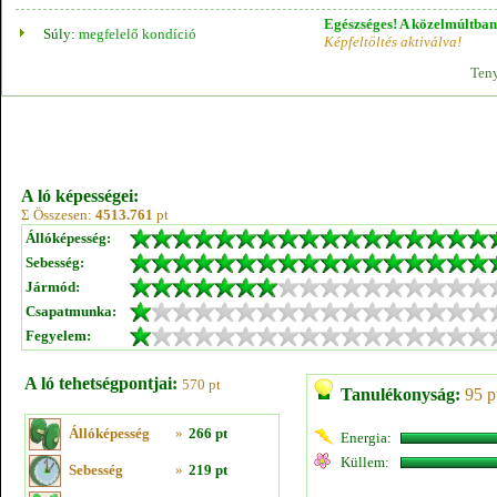
Egészséges! A közelmúltban 
Súly:
megfelelő kondíció
Képfeltöltés aktiválva!
Teny
A ló képességei:
Σ Összesen:
4513.761
pt
Állóképesség:
Sebesség:
Jármód:
Csapatmunka:
Fegyelem:
A ló tehetségpontjai:
570 pt
Tanulékonyság:
95 p
Állóképesség
»
266 pt
Energia:
Küllem:
Sebesség
»
219 pt