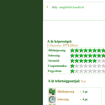
Súly:
megfelelő kondíció
A ló képességei:
Σ Összesen:
3771.113
pt
Állóképesség:
Sebesség:
Jármód:
Csapatmunka:
Fegyelem:
A ló tehetségpontjai:
9 pt
Állóképesség
»
2 pt
Sebesség
»
4 pt