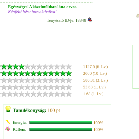
Egészséges! A közelmúltban látta orvos.
Képfeltöltés nincs aktiválva!
Tenyésztő ID-je: 18348
1127.5 (6. Lv.)
2000 (10. Lv.)
586.31 (3. Lv.)
55.63 (1. Lv.)
1.68 (1. Lv.)
Tanulékonyság:
100 pt
Energia:
100%
Küllem:
100%