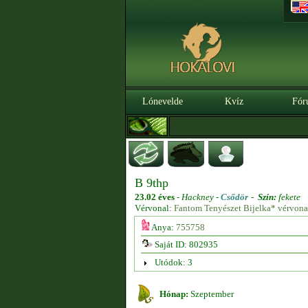
Lónevelde
Kvíz
Fór
B 9thp
23.02 éves
-
Hackney -
Csődör
-
Szín:
fekete
Vérvonal:
Fantom Tenyészet Bijelka* vérvona
Anya:
755758
Saját ID: 802935
Utódok: 3
Hónap:
Szeptember