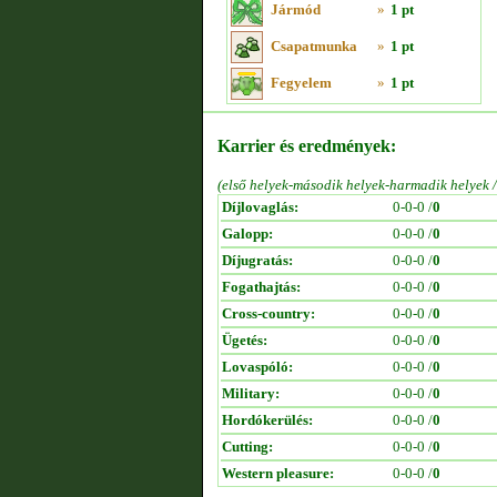
Jármód
»
1 pt
Csapatmunka
»
1 pt
Fegyelem
»
1 pt
Karrier és eredmények:
(első helyek-második helyek-harmadik helyek 
Díjlovaglás:
0-0-0 /
0
Galopp:
0-0-0 /
0
Díjugratás:
0-0-0 /
0
Fogathajtás:
0-0-0 /
0
Cross-country:
0-0-0 /
0
Ügetés:
0-0-0 /
0
Lovaspóló:
0-0-0 /
0
Military:
0-0-0 /
0
Hordókerülés:
0-0-0 /
0
Cutting:
0-0-0 /
0
Western pleasure:
0-0-0 /
0