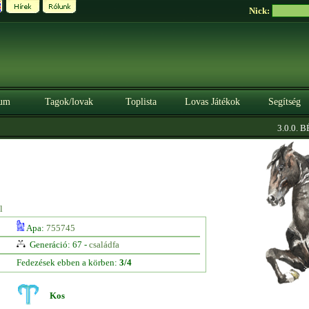
Nick:
um
Tagok/lovak
Toplista
Lovas Játékok
Segítség
3.0.0. BÉ
l
Apa:
755745
Generáció: 67 -
családfa
Fedezések ebben a körben:
3/4
Kos