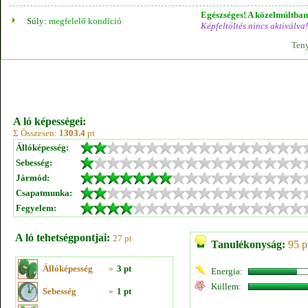
Egészséges! A közelmúltban 
Súly:
megfelelő kondíció
Képfeltöltés nincs aktiválva!
Teny
A ló képességei:
Σ Összesen:
1303.4
pt
Állóképesség:
Sebesség:
Jármód:
Csapatmunka:
Fegyelem:
A ló tehetségpontjai:
27 pt
Tanulékonyság:
95 p
Állóképesség
»
3 pt
Energia:
Küllem:
Sebesség
»
1 pt