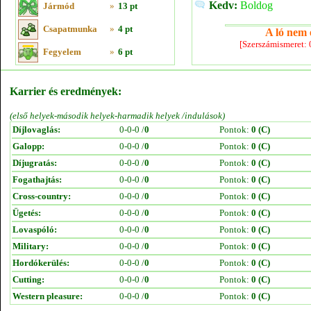
Kedv:
Boldog
Jármód
»
13 pt
Csapatmunka
»
4 pt
A ló nem e
[Szerszámismeret:
Fegyelem
»
6 pt
Karrier és eredmények:
(első helyek-második helyek-harmadik helyek /indulások)
Díjlovaglás:
0-0-0 /
0
Pontok:
0 (C)
Galopp:
0-0-0 /
0
Pontok:
0 (C)
Díjugratás:
0-0-0 /
0
Pontok:
0 (C)
Fogathajtás:
0-0-0 /
0
Pontok:
0 (C)
Cross-country:
0-0-0 /
0
Pontok:
0 (C)
Ügetés:
0-0-0 /
0
Pontok:
0 (C)
Lovaspóló:
0-0-0 /
0
Pontok:
0 (C)
Military:
0-0-0 /
0
Pontok:
0 (C)
Hordókerülés:
0-0-0 /
0
Pontok:
0 (C)
Cutting:
0-0-0 /
0
Pontok:
0 (C)
Western pleasure:
0-0-0 /
0
Pontok:
0 (C)