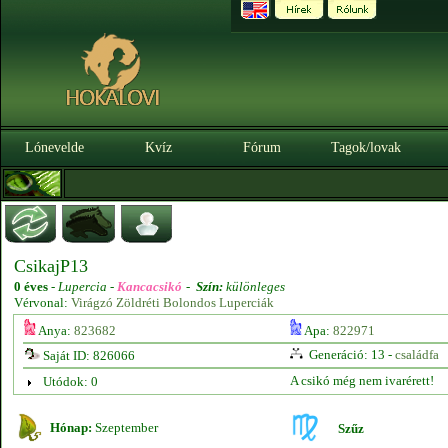
Lónevelde
Kvíz
Fórum
Tagok/lovak
CsikajP13
0 éves
-
Lupercia -
Kancacsikó
-
Szín:
különleges
Vérvonal:
Virágzó Zöldréti Bolondos Luperciák
Anya:
823682
Apa:
822971
Generáció: 13 -
családfa
Saját ID: 826066
A csikó még nem ivarérett!
Utódok: 0
Hónap:
Szeptember
Szűz