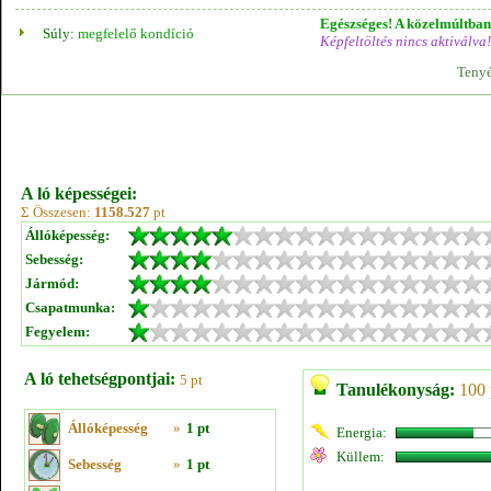
Egészséges! A közelmúltban 
Súly:
megfelelő kondíció
Képfeltöltés nincs aktiválva!
Tenyé
A ló képességei:
Σ Összesen:
1158.527
pt
Állóképesség:
Sebesség:
Jármód:
Csapatmunka:
Fegyelem:
A ló tehetségpontjai:
5 pt
Tanulékonyság:
100 
Állóképesség
»
1 pt
Energia:
Küllem:
Sebesség
»
1 pt