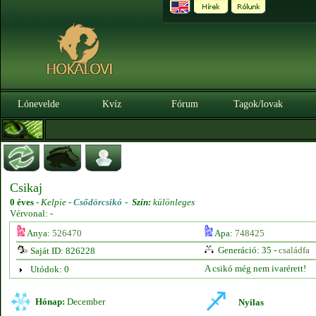
Lónevelde
Kvíz
Fórum
Tagok/lovak
Csikaj
0 éves
-
Kelpie -
Csődörcsikó
-
Szín:
különleges
Vérvonal: -
Anya:
526470
Apa:
748425
Generáció: 35 -
családfa
Saját ID: 826228
A csikó még nem ivarérett!
Utódok: 0
Hónap:
December
Nyilas