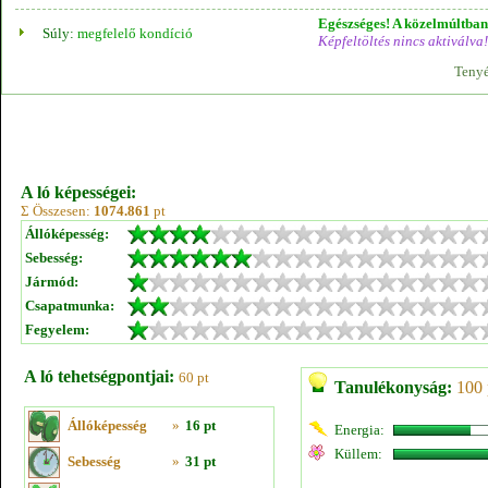
Egészséges! A közelmúltban 
Súly:
megfelelő kondíció
Képfeltöltés nincs aktiválva!
Tenyé
A ló képességei:
Σ Összesen:
1074.861
pt
Állóképesség:
Sebesség:
Jármód:
Csapatmunka:
Fegyelem:
A ló tehetségpontjai:
60 pt
Tanulékonyság:
100 
Állóképesség
»
16 pt
Energia:
Küllem:
Sebesség
»
31 pt