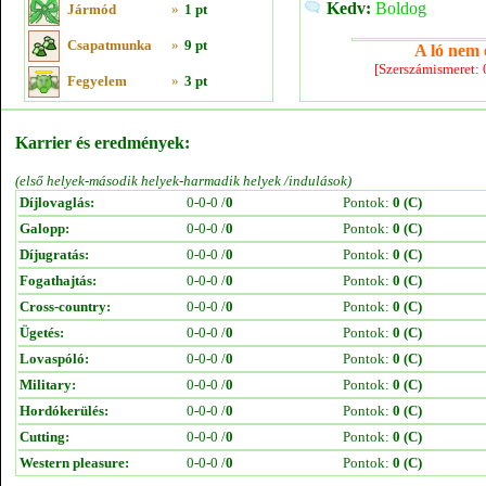
Kedv:
Boldog
Jármód
»
1 pt
Csapatmunka
»
9 pt
A ló nem e
[Szerszámismeret:
Fegyelem
»
3 pt
Karrier és eredmények:
(első helyek-második helyek-harmadik helyek /indulások)
Díjlovaglás:
0-0-0 /
0
Pontok:
0 (C)
Galopp:
0-0-0 /
0
Pontok:
0 (C)
Díjugratás:
0-0-0 /
0
Pontok:
0 (C)
Fogathajtás:
0-0-0 /
0
Pontok:
0 (C)
Cross-country:
0-0-0 /
0
Pontok:
0 (C)
Ügetés:
0-0-0 /
0
Pontok:
0 (C)
Lovaspóló:
0-0-0 /
0
Pontok:
0 (C)
Military:
0-0-0 /
0
Pontok:
0 (C)
Hordókerülés:
0-0-0 /
0
Pontok:
0 (C)
Cutting:
0-0-0 /
0
Pontok:
0 (C)
Western pleasure:
0-0-0 /
0
Pontok:
0 (C)