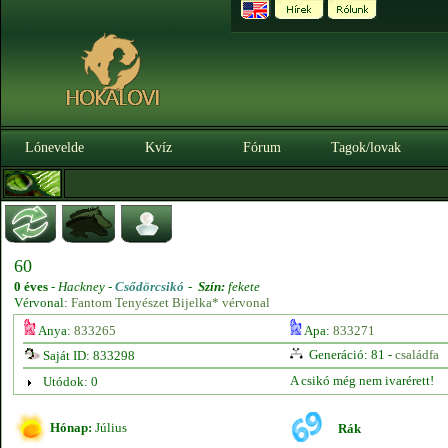
Lónevelde
Kvíz
Fórum
Tagok/lovak
60
0 éves
-
Hackney -
Csődörcsikó
-
Szín:
fekete
Vérvonal:
Fantom Tenyészet Bijelka* vérvonal
Anya:
833265
Apa:
833271
Generáció: 81 -
családfa
Saját ID: 833298
A csikó még nem ivarérett!
Utódok: 0
Hónap:
Július
Rák