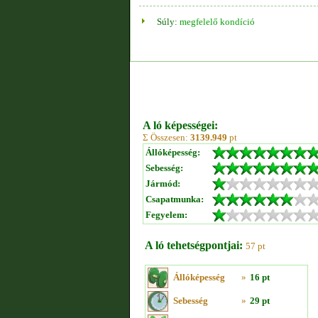
Súly:
megfelelő kondíció
A ló képességei:
Σ Összesen:
3139.949
pt
Állóképesség:
Sebesség:
Jármód:
Csapatmunka:
Fegyelem:
A ló tehetségpontjai:
57 pt
Állóképesség
»
16 pt
Sebesség
»
29 pt