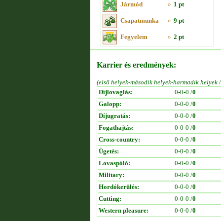
Jármód
»
1 pt
Csapatmunka
»
9 pt
Fegyelem
»
2 pt
Karrier és eredmények:
(első helyek-második helyek-harmadik helyek 
Díjlovaglás:
0-0-0 /
0
Galopp:
0-0-0 /
0
Díjugratás:
0-0-0 /
0
Fogathajtás:
0-0-0 /
0
Cross-country:
0-0-0 /
0
Ügetés:
0-0-0 /
0
Lovaspóló:
0-0-0 /
0
Military:
0-0-0 /
0
Hordókerülés:
0-0-0 /
0
Cutting:
0-0-0 /
0
Western pleasure:
0-0-0 /
0