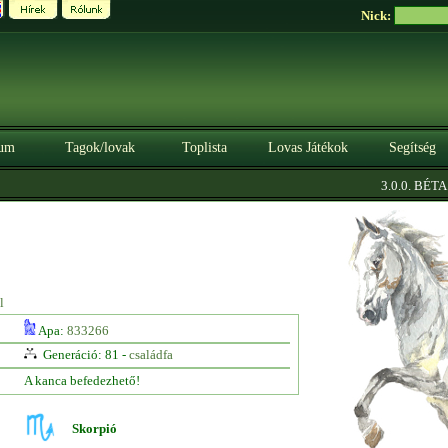
Nick:
um
Tagok/lovak
Toplista
Lovas Játékok
Segítség
|
3.0.0. BÉTA
S
l
Apa:
833266
Generáció: 81 -
családfa
A kanca befedezhető!
Skorpió