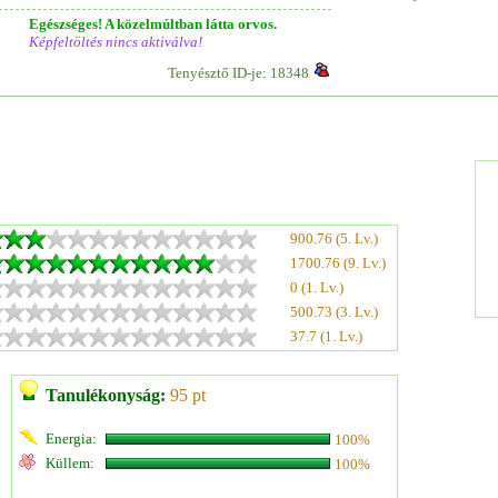
Egészséges! A közelmúltban látta orvos.
Képfeltöltés nincs aktiválva!
Tenyésztő ID-je: 18348
900.76 (5. Lv.)
1700.76 (9. Lv.)
0 (1. Lv.)
500.73 (3. Lv.)
37.7 (1. Lv.)
Tanulékonyság:
95 pt
Energia:
100%
Küllem:
100%