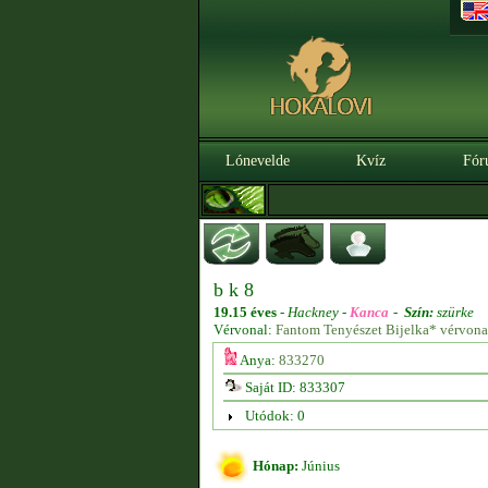
Lónevelde
Kvíz
Fór
b k 8
19.15 éves
-
Hackney -
Kanca
-
Szín:
szürke
Vérvonal:
Fantom Tenyészet Bijelka* vérvona
Anya:
833270
Saját ID: 833307
Utódok: 0
Hónap:
Június