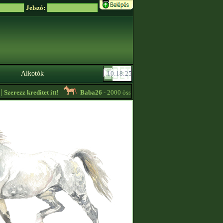
Jelszó:
Alkotók
zerezz kreditet itt!
Baba26
- 2000 összpont feletti Shire méncsikó eladó! -