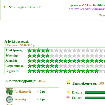
Egészséges! A közelmúltban 
Súly:
megfelelő kondíció
Képfeltöltés nincs aktiválva!
Teny
A ló képességei:
Σ Összesen:
5000.316
pt
Állóképesség:
Sebesség:
Jármód:
Csapatmunka:
Fegyelem:
A ló tehetségpontjai:
40 pt
Tanulékonyság:
100 
Állóképesség
»
2 pt
Energia:
Küllem:
Sebesség
»
4 pt