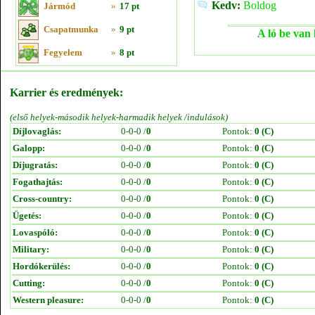
Kedv:
Boldog
Jármód
»
17 pt
Csapatmunka
»
9 pt
A ló be van 
Fegyelem
»
8 pt
Karrier és eredmények:
(első helyek-második helyek-harmadik helyek /indulások)
Díjlovaglás:
0-0-0 /
0
Pontok:
0 (C)
Galopp:
0-0-0 /
0
Pontok:
0 (C)
Díjugratás:
0-0-0 /
0
Pontok:
0 (C)
Fogathajtás:
0-0-0 /
0
Pontok:
0 (C)
Cross-country:
0-0-0 /
0
Pontok:
0 (C)
Ügetés:
0-0-0 /
0
Pontok:
0 (C)
Lovaspóló:
0-0-0 /
0
Pontok:
0 (C)
Military:
0-0-0 /
0
Pontok:
0 (C)
Hordókerülés:
0-0-0 /
0
Pontok:
0 (C)
Cutting:
0-0-0 /
0
Pontok:
0 (C)
Western pleasure:
0-0-0 /
0
Pontok:
0 (C)