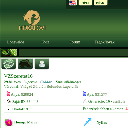
Lónevelde
Kvíz
Fórum
Tagok/lovak
VZSzeretet16
29.81 éves
-
Lupercia -
Csődör
-
Szín:
különleges
Vérvonal:
Virágzó Zöldréti Bolondos Luperciák
Anya:
829924
Apa:
831577
Generáció: 16 -
családfa
Saját ID: 834443
Fedezések ebben a körben:
4
Utódok: 9
Hónap:
Május
Nyilas