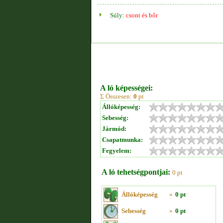
Súly:
csont és bőr
A ló képességei:
Σ Összesen:
0
pt
Állóképesség:
Sebesség:
Jármód:
Csapatmunka:
Fegyelem:
A ló tehetségpontjai:
0 pt
Állóképesség
»
0 pt
Sebesség
»
0 pt