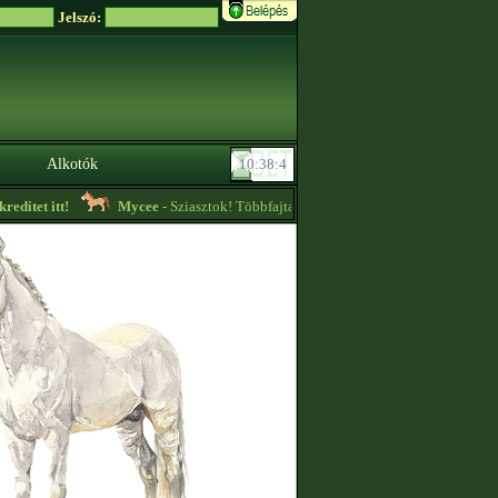
Jelszó:
Alkotók
itet itt!
Mycee
- Sziasztok! Többfajta különleges fajtájú ló eladó! Nézzete