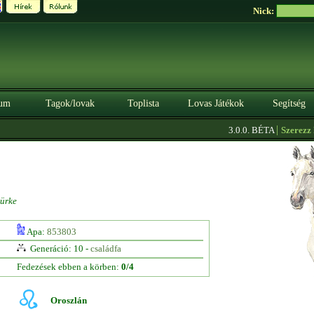
Nick:
um
Tagok/lovak
Toplista
Lovas Játékok
Segítség
|
3.0.0. BÉTA
Szerezz kred
ürke
Apa:
853803
Generáció: 10 -
családfa
Fedezések ebben a körben:
0/4
Oroszlán