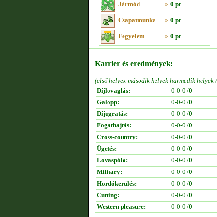
Jármód
»
0 pt
Csapatmunka
»
0 pt
Fegyelem
»
0 pt
Karrier és eredmények:
(első helyek-második helyek-harmadik helyek 
Díjlovaglás:
0-0-0 /
0
Galopp:
0-0-0 /
0
Díjugratás:
0-0-0 /
0
Fogathajtás:
0-0-0 /
0
Cross-country:
0-0-0 /
0
Ügetés:
0-0-0 /
0
Lovaspóló:
0-0-0 /
0
Military:
0-0-0 /
0
Hordókerülés:
0-0-0 /
0
Cutting:
0-0-0 /
0
Western pleasure:
0-0-0 /
0