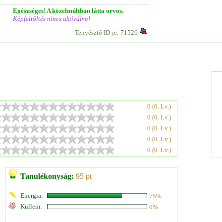
Egészséges! A közelmúltban látta orvos.
Képfeltöltés nincs aktiválva!
Tenyésztő ID-je: 71526
0 (0. Lv.)
0 (0. Lv.)
0 (0. Lv.)
0 (0. Lv.)
0 (0. Lv.)
Tanulékonyság:
95 pt
Energia:
75%
Küllem:
0%