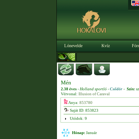
Lónevelde
Kvíz
Fór
Mén
2.38 éves
-
Holland sportló -
Csődör
-
Szín:
sz
Vérvonal:
Illusion of Caraval
Anya:
853780
Saját ID: 853823
Utódok: 9
Hónap:
Január