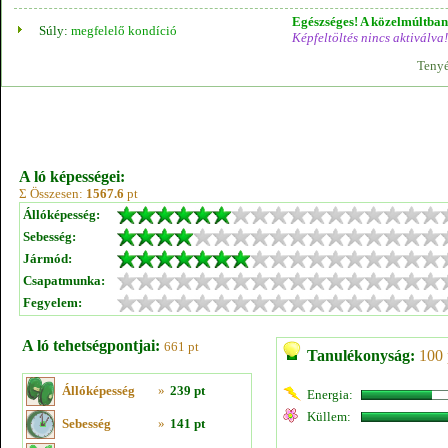
Egészséges! A közelmúltban 
Súly:
megfelelő kondíció
Képfeltöltés nincs aktiválva!
Tenyé
A ló képességei:
Σ Összesen:
1567.6
pt
Állóképesség:
Sebesség:
Jármód:
Csapatmunka:
Fegyelem:
A ló tehetségpontjai:
661 pt
Tanulékonyság:
100 
Állóképesség
»
239 pt
Energia:
Küllem:
Sebesség
»
141 pt