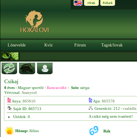
Lónevelde
Kvíz
Fórum
Tagok/lovak
Csikaj
0 éves
-
Magyar sportló -
Kancacsikó
-
Szín:
sárga
Vérvonal:
Aranyeső
Anya:
865610
Apa:
865578
Generáció: 212 -
családfa
Saját ID: 865713
A csikó még nem ivarérett!
Utódok: 0
Hónap:
Július
Rák