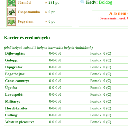
Kedv:
Boldog
Jármód
»
281 pt
Csapatmunka
»
0 pt
A ló nem e
[Szerszámismeret:
Fegyelem
»
0 pt
Karrier és eredmények:
(első helyek-második helyek-harmadik helyek /indulások)
Díjlovaglás:
0-0-0 /
0
Pontok:
0 (C)
Galopp:
0-0-0 /
0
Pontok:
0 (C)
Díjugratás:
0-0-0 /
0
Pontok:
0 (C)
Fogathajtás:
0-0-0 /
0
Pontok:
0 (C)
Cross-country:
0-0-0 /
0
Pontok:
0 (C)
Ügetés:
0-0-0 /
0
Pontok:
0 (C)
Lovaspóló:
0-0-0 /
0
Pontok:
0 (C)
Military:
0-0-0 /
0
Pontok:
0 (C)
Hordókerülés:
0-0-0 /
0
Pontok:
0 (C)
Cutting:
0-0-0 /
0
Pontok:
0 (C)
Western pleasure:
0-0-0 /
0
Pontok:
0 (C)