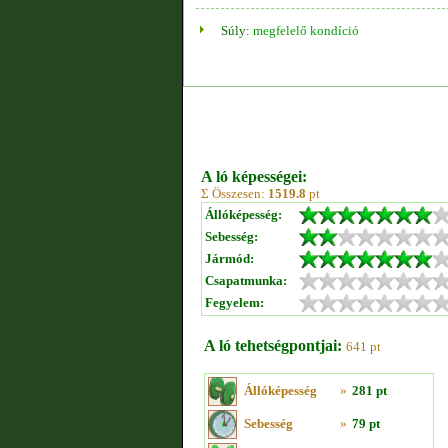
Súly:
megfelelő kondíció
A ló képességei:
Σ Összesen:
1519.8
pt
Állóképesség:
Sebesség:
Jármód:
Csapatmunka:
Fegyelem:
A ló tehetségpontjai:
641 pt
Állóképesség
»
281 pt
Sebesség
»
79 pt