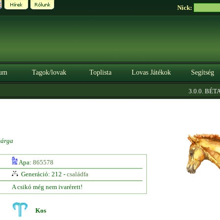
Nick:
um
Tagok/lovak
Toplista
Lovas Játékok
Segítség
|
3.0.0. BÉTA
S
árga
Apa:
865578
Generáció: 212 -
családfa
A csikó még nem ivarérett!
Kos