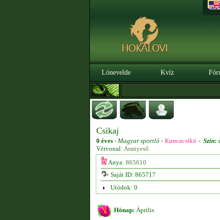
Lónevelde
Kvíz
Fór
Csikaj
0 éves
-
Magyar sportló -
Kancacsikó
-
Szín:
s
Vérvonal:
Aranyeső
Anya:
865610
Saját ID: 865717
Utódok: 0
Hónap:
Április