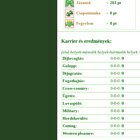
Jármód
»
281 pt
Csapatmunka
»
0 pt
Fegyelem
»
0 pt
Karrier és eredmények:
(első helyek-második helyek-harmadik helyek 
Díjlovaglás:
0-0-0 /
0
Galopp:
0-0-0 /
0
Díjugratás:
0-0-0 /
0
Fogathajtás:
0-0-0 /
0
Cross-country:
0-0-0 /
0
Ügetés:
0-0-0 /
0
Lovaspóló:
0-0-0 /
0
Military:
0-0-0 /
0
Hordókerülés:
0-0-0 /
0
Cutting:
0-0-0 /
0
Western pleasure:
0-0-0 /
0