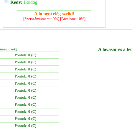
Kedv:
Boldog
A ló nem elég szelíd!
[Szerszámismeret: 0%] [Bizalom: 10%]
/indulások)
A lóvásár és a fe
Pontok:
0 (C)
Pontok:
0 (C)
Pontok:
0 (C)
Pontok:
0 (C)
Pontok:
0 (C)
Pontok:
0 (C)
Pontok:
0 (C)
Pontok:
0 (C)
Pontok:
0 (C)
Pontok:
0 (C)
Pontok:
0 (C)