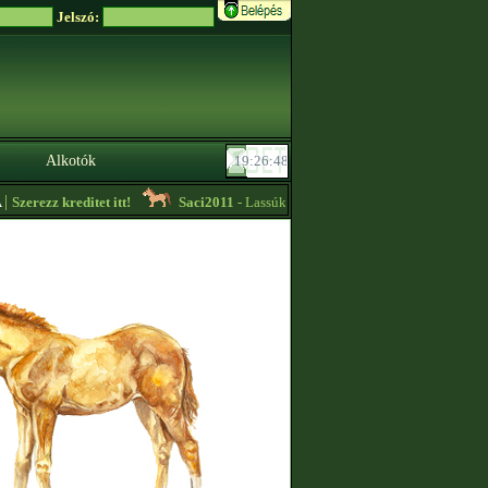
Jelszó:
Alkotók
zerezz kreditet itt!
Saci2011
- Lassúkörös edzést vállalok, további informác