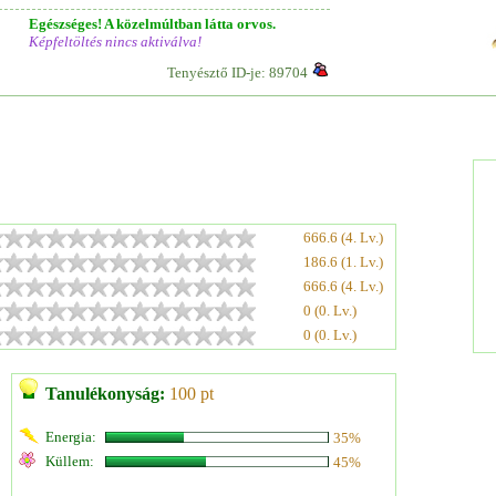
Egészséges! A közelmúltban látta orvos.
Képfeltöltés nincs aktiválva!
Tenyésztő ID-je: 89704
666.6 (4. Lv.)
186.6 (1. Lv.)
666.6 (4. Lv.)
0 (0. Lv.)
0 (0. Lv.)
Tanulékonyság:
100 pt
Energia:
35%
Küllem:
45%