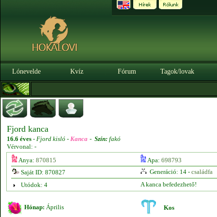
Lónevelde
Kvíz
Fórum
Tagok/lovak
Fjord kanca
16.6 éves
-
Fjord kisló -
Kanca
-
Szín:
fakó
Vérvonal: -
Anya:
870815
Apa:
698793
Generáció: 14 -
családfa
Saját ID: 870827
A kanca befedezhető!
Utódok: 4
Hónap:
Április
Kos