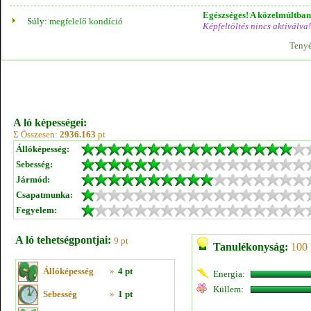
Egészséges! A közelmúltban 
Súly:
megfelelő kondíció
Képfeltöltés nincs aktiválva!
Tenyé
A ló képességei:
Σ Összesen:
2936.163
pt
Állóképesség:
Sebesség:
Jármód:
Csapatmunka:
Fegyelem:
A ló tehetségpontjai:
9 pt
Tanulékonyság:
100 
Állóképesség
»
4 pt
Energia:
Küllem:
Sebesség
»
1 pt