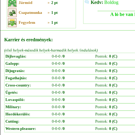
Kedv:
Boldog
Jármód
»
2 pt
Csapatmunka
»
1 pt
A ló be van 
Fegyelem
»
1 pt
Karrier és eredmények:
(első helyek-második helyek-harmadik helyek /indulások)
Díjlovaglás:
0-0-0 /
0
Pontok:
0 (C)
Galopp:
0-0-0 /
0
Pontok:
0 (C)
Díjugratás:
0-0-0 /
0
Pontok:
0 (C)
Fogathajtás:
0-0-0 /
0
Pontok:
0 (C)
Cross-country:
0-0-0 /
0
Pontok:
0 (C)
Ügetés:
0-0-0 /
0
Pontok:
0 (C)
Lovaspóló:
0-0-0 /
0
Pontok:
0 (C)
Military:
0-0-0 /
0
Pontok:
0 (C)
Hordókerülés:
0-0-0 /
0
Pontok:
0 (C)
Cutting:
0-0-0 /
0
Pontok:
0 (C)
Western pleasure:
0-0-0 /
0
Pontok:
0 (C)