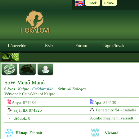
Lónevelde
Kvíz
Fórum
Tagok/lovak
SoW Menő Manó
0 éves
-
Kelpie -
Csődörcsikó
-
Szín:
különleges
Vérvonal:
CsiniVani of Kelpie
Anya:
874284
Apa:
874139
Generáció: 54 -
családfa
Saját ID: 874325
A csikó még nem ivarérett!
Utódok: 0
Hónap:
Február
Vízöntő