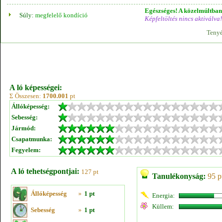
Egészséges! A közelmúltban 
Súly:
megfelelő kondíció
Képfeltöltés nincs aktiválva!
Tenyé
A ló képességei:
Σ Összesen:
1700.001
pt
Állóképesség:
Sebesség:
Jármód:
Csapatmunka:
Fegyelem:
A ló tehetségpontjai:
127 pt
Tanulékonyság:
95 p
Állóképesség
»
1 pt
Energia:
Küllem:
Sebesség
»
1 pt