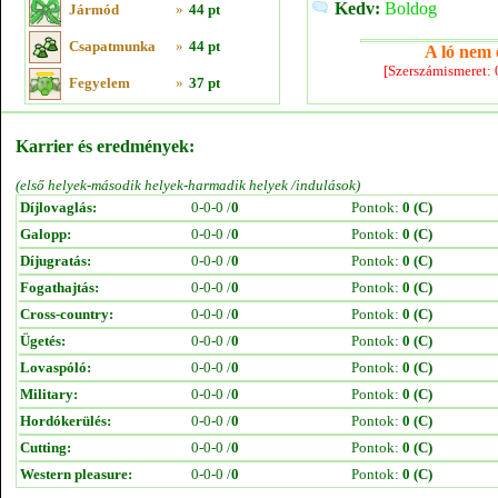
Kedv:
Boldog
Jármód
»
44 pt
Csapatmunka
»
44 pt
A ló nem e
[Szerszámismeret:
Fegyelem
»
37 pt
Karrier és eredmények:
(első helyek-második helyek-harmadik helyek /indulások)
Díjlovaglás:
0-0-0 /
0
Pontok:
0 (C)
Galopp:
0-0-0 /
0
Pontok:
0 (C)
Díjugratás:
0-0-0 /
0
Pontok:
0 (C)
Fogathajtás:
0-0-0 /
0
Pontok:
0 (C)
Cross-country:
0-0-0 /
0
Pontok:
0 (C)
Ügetés:
0-0-0 /
0
Pontok:
0 (C)
Lovaspóló:
0-0-0 /
0
Pontok:
0 (C)
Military:
0-0-0 /
0
Pontok:
0 (C)
Hordókerülés:
0-0-0 /
0
Pontok:
0 (C)
Cutting:
0-0-0 /
0
Pontok:
0 (C)
Western pleasure:
0-0-0 /
0
Pontok:
0 (C)