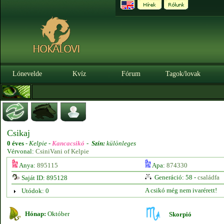
Lónevelde
Kvíz
Fórum
Tagok/lovak
Csikaj
0 éves
-
Kelpie -
Kancacsikó
-
Szín:
különleges
Vérvonal:
CsiniVani of Kelpie
Anya:
895115
Apa:
874330
Generáció: 58 -
családfa
Saját ID: 895128
A csikó még nem ivarérett!
Utódok: 0
Hónap:
Október
Skorpió