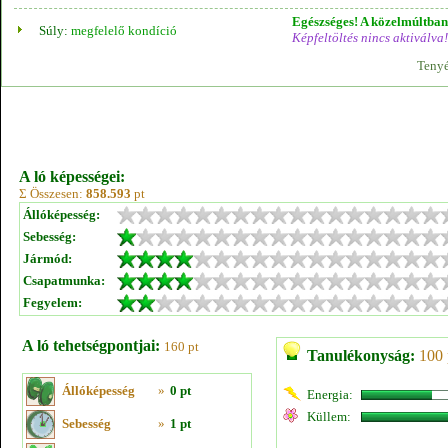
Egészséges! A közelmúltban 
Súly:
megfelelő kondíció
Képfeltöltés nincs aktiválva!
Tenyé
A ló képességei:
Σ Összesen:
858.593
pt
Állóképesség:
Sebesség:
Jármód:
Csapatmunka:
Fegyelem:
A ló tehetségpontjai:
160 pt
Tanulékonyság:
100 
Állóképesség
»
0 pt
Energia:
Küllem:
Sebesség
»
1 pt