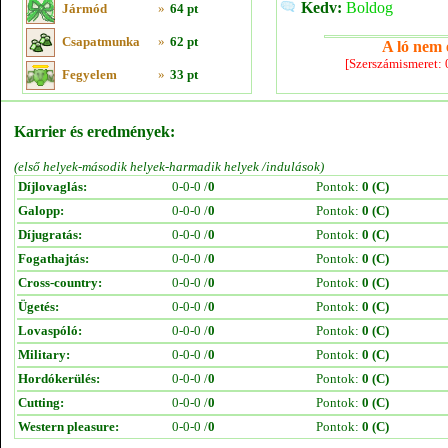
Kedv:
Boldog
Jármód
»
64 pt
Csapatmunka
»
62 pt
A ló nem e
[Szerszámismeret:
Fegyelem
»
33 pt
Karrier és eredmények:
(első helyek-második helyek-harmadik helyek /indulások)
Díjlovaglás:
0-0-0 /
0
Pontok:
0 (C)
Galopp:
0-0-0 /
0
Pontok:
0 (C)
Díjugratás:
0-0-0 /
0
Pontok:
0 (C)
Fogathajtás:
0-0-0 /
0
Pontok:
0 (C)
Cross-country:
0-0-0 /
0
Pontok:
0 (C)
Ügetés:
0-0-0 /
0
Pontok:
0 (C)
Lovaspóló:
0-0-0 /
0
Pontok:
0 (C)
Military:
0-0-0 /
0
Pontok:
0 (C)
Hordókerülés:
0-0-0 /
0
Pontok:
0 (C)
Cutting:
0-0-0 /
0
Pontok:
0 (C)
Western pleasure:
0-0-0 /
0
Pontok:
0 (C)