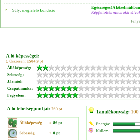
Egészséges! A közelmúltban 
Súly:
megfelelő kondíció
Képfeltöltés nincs aktiválva!
Tenyé
A ló képességei:
Σ Összesen:
1504.9
pt
Állóképesség:
Sebesség:
Jármód:
Csapatmunka:
Fegyelem:
A ló tehetségpontjai:
760 pt
Tanulékonyság:
100 
Állóképesség
»
86 pt
Energia:
Küllem:
Sebesség
»
0 pt