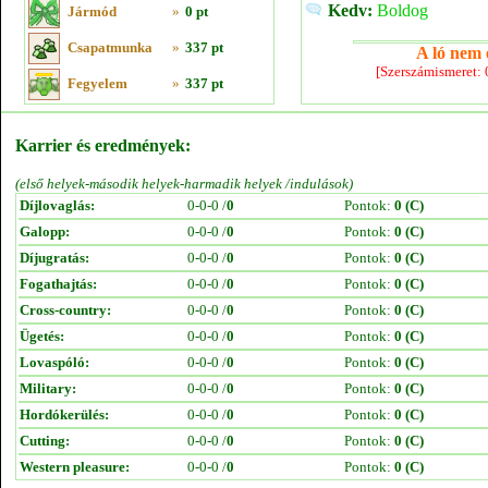
Kedv:
Boldog
Jármód
»
0 pt
Csapatmunka
»
337 pt
A ló nem e
[Szerszámismeret:
Fegyelem
»
337 pt
Karrier és eredmények:
(első helyek-második helyek-harmadik helyek /indulások)
Díjlovaglás:
0-0-0 /
0
Pontok:
0 (C)
Galopp:
0-0-0 /
0
Pontok:
0 (C)
Díjugratás:
0-0-0 /
0
Pontok:
0 (C)
Fogathajtás:
0-0-0 /
0
Pontok:
0 (C)
Cross-country:
0-0-0 /
0
Pontok:
0 (C)
Ügetés:
0-0-0 /
0
Pontok:
0 (C)
Lovaspóló:
0-0-0 /
0
Pontok:
0 (C)
Military:
0-0-0 /
0
Pontok:
0 (C)
Hordókerülés:
0-0-0 /
0
Pontok:
0 (C)
Cutting:
0-0-0 /
0
Pontok:
0 (C)
Western pleasure:
0-0-0 /
0
Pontok:
0 (C)