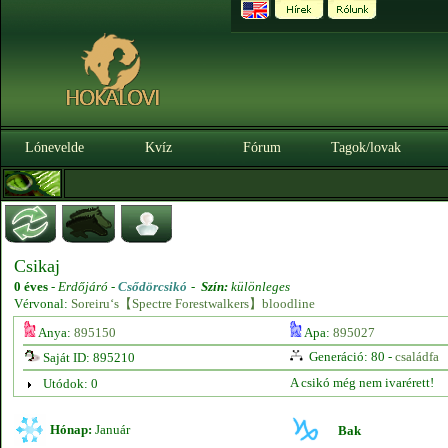
Lónevelde
Kvíz
Fórum
Tagok/lovak
Csikaj
0 éves
-
Erdőjáró -
Csődörcsikó
-
Szín:
különleges
Vérvonal:
Soreiru‘s【Spectre Forestwalkers】bloodline
Anya:
895150
Apa:
895027
Generáció: 80 -
családfa
Saját ID: 895210
A csikó még nem ivarérett!
Utódok: 0
Hónap:
Január
Bak