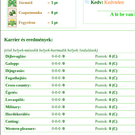
Kedv:
Kedvtelen
Jármód
»
5 pt
Csapatmunka
»
0 pt
A ló be van 
Fegyelem
»
1 pt
Karrier és eredmények:
(első helyek-második helyek-harmadik helyek /indulások)
Díjlovaglás:
0-0-0 /
0
Pontok:
0 (C)
Galopp:
0-0-0 /
0
Pontok:
0 (C)
Díjugratás:
0-0-0 /
0
Pontok:
0 (C)
Fogathajtás:
0-0-0 /
0
Pontok:
0 (C)
Cross-country:
0-0-0 /
0
Pontok:
0 (C)
Ügetés:
0-0-0 /
0
Pontok:
0 (C)
Lovaspóló:
0-0-0 /
0
Pontok:
0 (C)
Military:
0-0-0 /
0
Pontok:
0 (C)
Hordókerülés:
0-0-0 /
0
Pontok:
0 (C)
Cutting:
0-0-0 /
0
Pontok:
0 (C)
Western pleasure:
0-0-0 /
0
Pontok:
0 (C)