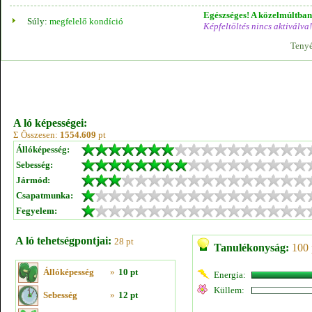
Egészséges! A közelmúltban 
Súly:
megfelelő kondíció
Képfeltöltés nincs aktiválva!
Tenyé
A ló képességei:
Σ Összesen:
1554.609
pt
Állóképesség:
Sebesség:
Jármód:
Csapatmunka:
Fegyelem:
A ló tehetségpontjai:
28 pt
Tanulékonyság:
100 
Állóképesség
»
10 pt
Energia:
Küllem:
Sebesség
»
12 pt