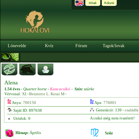
Lónevelde
Kvíz
Fórum
Tagok/lovak
Alena
1.54 éves
-
Quarter horse -
Kancacsikó
-
Szín:
szürke
Vérvonal:
XI.~Beszterce L. Keszi M~
Anya:
700150
Apa:
776001
Generáció: 139 -
családfa
Saját ID: 897638
A csikó még nem ivarérett!
Utódok: 0
Hónap:
Április
Szűz