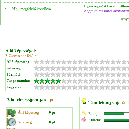
Egészséges! A közelmúltban 
Súly:
megfelelő kondíció
Képfeltöltés nincs aktiválva!
Tenyé
A ló képességei:
Σ Összesen:
464.3
pt
Állóképesség:
Sebesség:
Jármód:
Csapatmunka:
Fegyelem:
A ló tehetségpontjai:
1 pt
Tanulékonyság:
55 p
Állóképesség
»
0 pt
Energia:
Küllem:
Sebesség
»
0 pt