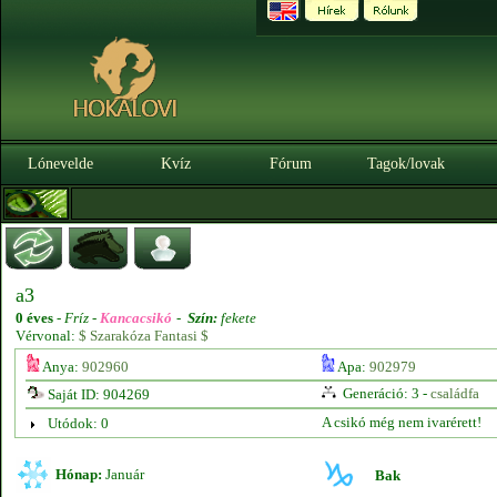
Lónevelde
Kvíz
Fórum
Tagok/lovak
a3
0 éves
-
Fríz -
Kancacsikó
-
Szín:
fekete
Vérvonal:
$ Szarakóza Fantasi $
Anya:
902960
Apa:
902979
Generáció: 3 -
családfa
Saját ID: 904269
A csikó még nem ivarérett!
Utódok: 0
Hónap:
Január
Bak