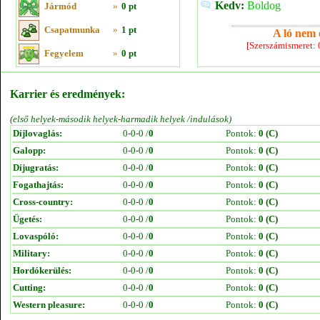
Kedv:
Boldog
Jármód
»
0 pt
Csapatmunka
»
1 pt
A ló nem e
[Szerszámismeret:
Fegyelem
»
0 pt
Karrier és eredmények:
(első helyek-második helyek-harmadik helyek /indulások)
Díjlovaglás:
0-0-0 /
0
Pontok:
0 (C)
Galopp:
0-0-0 /
0
Pontok:
0 (C)
Díjugratás:
0-0-0 /
0
Pontok:
0 (C)
Fogathajtás:
0-0-0 /
0
Pontok:
0 (C)
Cross-country:
0-0-0 /
0
Pontok:
0 (C)
Ügetés:
0-0-0 /
0
Pontok:
0 (C)
Lovaspóló:
0-0-0 /
0
Pontok:
0 (C)
Military:
0-0-0 /
0
Pontok:
0 (C)
Hordókerülés:
0-0-0 /
0
Pontok:
0 (C)
Cutting:
0-0-0 /
0
Pontok:
0 (C)
Western pleasure:
0-0-0 /
0
Pontok:
0 (C)