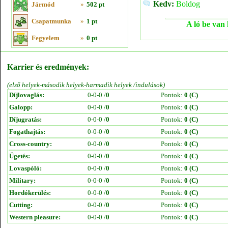
Kedv:
Boldog
Jármód
»
502 pt
Csapatmunka
»
1 pt
A ló be van 
Fegyelem
»
0 pt
Karrier és eredmények:
(első helyek-második helyek-harmadik helyek /indulások)
Díjlovaglás:
0-0-0 /
0
Pontok:
0 (C)
Galopp:
0-0-0 /
0
Pontok:
0 (C)
Díjugratás:
0-0-0 /
0
Pontok:
0 (C)
Fogathajtás:
0-0-0 /
0
Pontok:
0 (C)
Cross-country:
0-0-0 /
0
Pontok:
0 (C)
Ügetés:
0-0-0 /
0
Pontok:
0 (C)
Lovaspóló:
0-0-0 /
0
Pontok:
0 (C)
Military:
0-0-0 /
0
Pontok:
0 (C)
Hordókerülés:
0-0-0 /
0
Pontok:
0 (C)
Cutting:
0-0-0 /
0
Pontok:
0 (C)
Western pleasure:
0-0-0 /
0
Pontok:
0 (C)