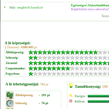
Egészséges! A közelmúltban 
Súly:
megfelelő kondíció
Képfeltöltés nincs aktiválva!
Tenyé
A ló képességei:
Σ Összesen:
4386.483
pt
Állóképesség:
Sebesség:
Jármód:
Csapatmunka:
Fegyelem:
A ló tehetségpontjai:
780 pt
Tanulékonyság:
100 
Állóképesség
»
201 pt
Energia:
Küllem:
Sebesség
»
76 pt