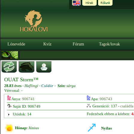
Lónevelde
Kvíz
Fórum
Tagok/lovak
OUAT Storm™
28.83 éves
-
Haflingi -
Csődör
-
Szín:
sárga
Vérvonal: -
Anya:
906741
Apa:
906743
Generáció: 137 -
családfa
Saját ID: 906749
Fedezések ebben a körben:
4
Utódok: 14
Hónap:
Június
Nyilas