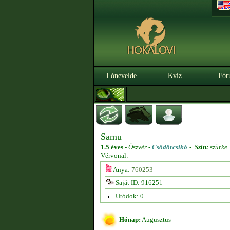
Lónevelde
Kvíz
Fór
Samu
1.5 éves
-
Öszvér -
Csődörcsikó
-
Szín:
szürke
Vérvonal: -
Anya:
760253
Saját ID: 916251
Utódok: 0
Hónap:
Augusztus