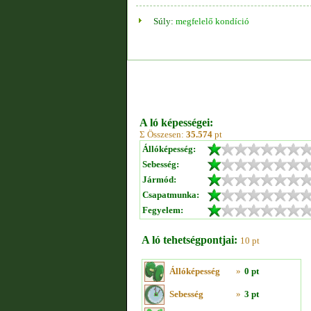
Súly:
megfelelő kondíció
A ló képességei:
Σ Összesen:
35.574
pt
Állóképesség:
Sebesség:
Jármód:
Csapatmunka:
Fegyelem:
A ló tehetségpontjai:
10 pt
Állóképesség
»
0 pt
Sebesség
»
3 pt