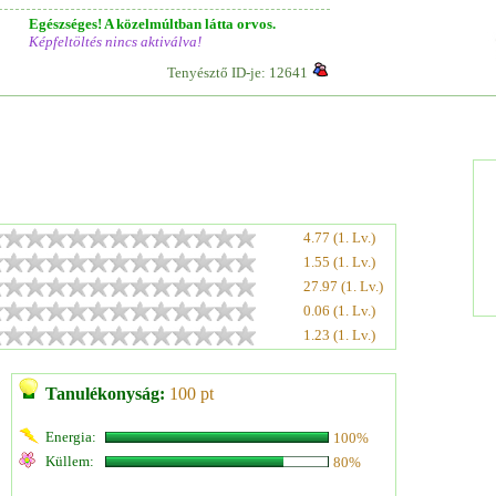
Egészséges! A közelmúltban látta orvos.
Képfeltöltés nincs aktiválva!
Tenyésztő ID-je: 12641
4.77 (1. Lv.)
1.55 (1. Lv.)
27.97 (1. Lv.)
0.06 (1. Lv.)
1.23 (1. Lv.)
Tanulékonyság:
100 pt
Energia:
100%
Küllem:
80%