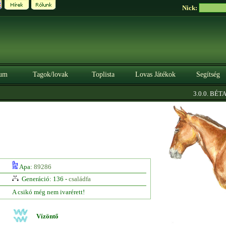
Nick:
um
Tagok/lovak
Toplista
Lovas Játékok
Segítség
|
3.0.0. BÉTA
S
Apa:
89286
Generáció: 136 -
családfa
A csikó még nem ivarérett!
Vízöntő