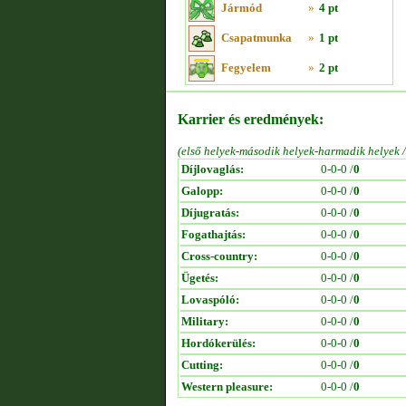
Jármód
»
4 pt
Csapatmunka
»
1 pt
Fegyelem
»
2 pt
Karrier és eredmények:
(első helyek-második helyek-harmadik helyek 
Díjlovaglás:
0-0-0 /
0
Galopp:
0-0-0 /
0
Díjugratás:
0-0-0 /
0
Fogathajtás:
0-0-0 /
0
Cross-country:
0-0-0 /
0
Ügetés:
0-0-0 /
0
Lovaspóló:
0-0-0 /
0
Military:
0-0-0 /
0
Hordókerülés:
0-0-0 /
0
Cutting:
0-0-0 /
0
Western pleasure:
0-0-0 /
0