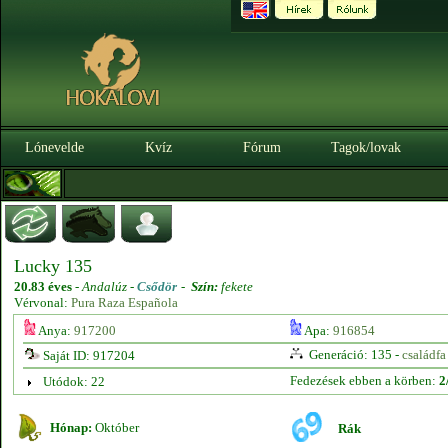
Lónevelde
Kvíz
Fórum
Tagok/lovak
Lucky 135
20.83 éves
-
Andalúz -
Csődör
-
Szín:
fekete
Vérvonal:
Pura Raza Española
Anya:
917200
Apa:
916854
Generáció: 135 -
családfa
Saját ID: 917204
Fedezések ebben a körben:
2
Utódok: 22
Hónap:
Október
Rák