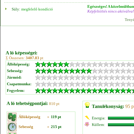
Egészséges! A közelmúltban 
Súly:
megfelelő kondíció
Képfeltöltés nincs aktiválva!
Tenyé
A ló képességei:
Σ Összesen:
3407.83
pt
Állóképesség:
Sebesség:
Jármód:
Csapatmunka:
Fegyelem:
A ló tehetségpontjai:
810 pt
Tanulékonyság:
95 p
Állóképesség
»
119 pt
Energia:
Küllem:
Sebesség
»
215 pt