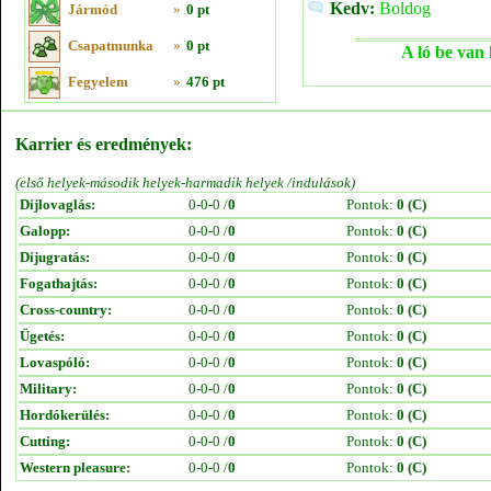
Kedv:
Boldog
Jármód
»
0 pt
Csapatmunka
»
0 pt
A ló be van 
Fegyelem
»
476 pt
Karrier és eredmények:
(első helyek-második helyek-harmadik helyek /indulások)
Díjlovaglás:
0-0-0 /
0
Pontok:
0 (C)
Galopp:
0-0-0 /
0
Pontok:
0 (C)
Díjugratás:
0-0-0 /
0
Pontok:
0 (C)
Fogathajtás:
0-0-0 /
0
Pontok:
0 (C)
Cross-country:
0-0-0 /
0
Pontok:
0 (C)
Ügetés:
0-0-0 /
0
Pontok:
0 (C)
Lovaspóló:
0-0-0 /
0
Pontok:
0 (C)
Military:
0-0-0 /
0
Pontok:
0 (C)
Hordókerülés:
0-0-0 /
0
Pontok:
0 (C)
Cutting:
0-0-0 /
0
Pontok:
0 (C)
Western pleasure:
0-0-0 /
0
Pontok:
0 (C)