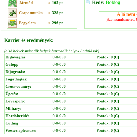
Kedv:
Boldog
Jármód
»
165 pt
Csapatmunka
»
328 pt
A ló nem e
[Szerszámismeret:
Fegyelem
»
296 pt
Karrier és eredmények:
(első helyek-második helyek-harmadik helyek /indulások)
Díjlovaglás:
0-0-0 /
0
Pontok:
0 (C)
Galopp:
0-0-0 /
0
Pontok:
0 (C)
Díjugratás:
0-0-0 /
0
Pontok:
0 (C)
Fogathajtás:
0-0-0 /
0
Pontok:
0 (C)
Cross-country:
0-0-0 /
0
Pontok:
0 (C)
Ügetés:
0-0-0 /
0
Pontok:
0 (C)
Lovaspóló:
0-0-0 /
0
Pontok:
0 (C)
Military:
0-0-0 /
0
Pontok:
0 (C)
Hordókerülés:
0-0-0 /
0
Pontok:
0 (C)
Cutting:
0-0-0 /
0
Pontok:
0 (C)
Western pleasure:
0-0-0 /
0
Pontok:
0 (C)