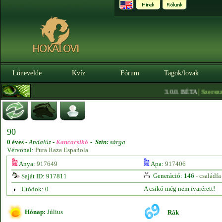
Lónevelde
Kvíz
Fórum
Tagok/lovak
|
3.0.0. BÉTA
Szerezz kre
90
0 éves
-
Andalúz -
Kancacsikó
-
Szín:
sárga
Vérvonal:
Pura Raza Española
Anya:
917649
Apa:
917406
Generáció: 146 -
családfa
Saját ID: 917811
A csikó még nem ivarérett!
Utódok: 0
Hónap:
Július
Rák