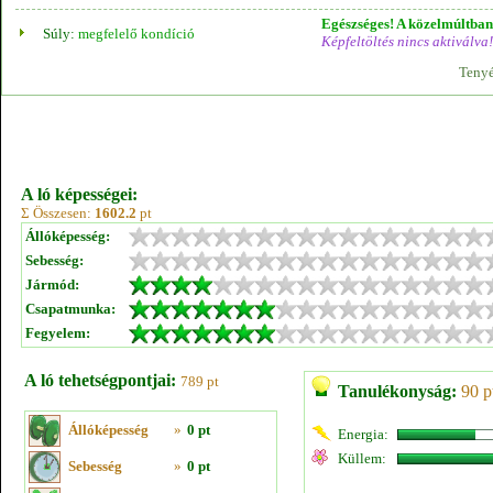
Egészséges! A közelmúltban 
Súly:
megfelelő kondíció
Képfeltöltés nincs aktiválva!
Tenyé
A ló képességei:
Σ Összesen:
1602.2
pt
Állóképesség:
Sebesség:
Jármód:
Csapatmunka:
Fegyelem:
A ló tehetségpontjai:
789 pt
Tanulékonyság:
90 p
Állóképesség
»
0 pt
Energia:
Küllem:
Sebesség
»
0 pt