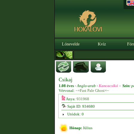
Lónevelde
Kvíz
Fór
Csikaj
1.08 éves
-
Anglo-arab -
Kancacsikó
-
Szín:
p
Vérvonal:
~×Fast Pale Ghost×~
Anya:
931968
Saját ID: 934680
Utódok: 0
Hónap:
Július