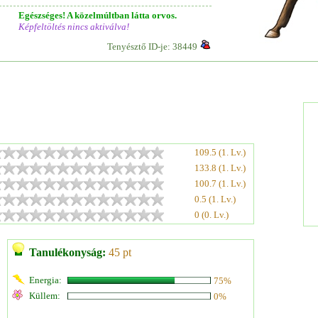
Egészséges! A közelmúltban látta orvos.
Képfeltöltés nincs aktiválva!
Tenyésztő ID-je: 38449
109.5 (1. Lv.)
133.8 (1. Lv.)
100.7 (1. Lv.)
0.5 (1. Lv.)
0 (0. Lv.)
Tanulékonyság:
45 pt
Energia:
75%
Küllem:
0%