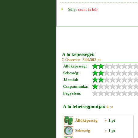
Súly:
csont és bőr
A ló képességei:
Σ Összesen:
344.502
pt
Állóképesség:
Sebesség:
Jármód:
Csapatmunka:
Fegyelem:
A ló tehetségpontjai:
4 pt
Állóképesség
»
1 pt
Sebesség
»
1 pt