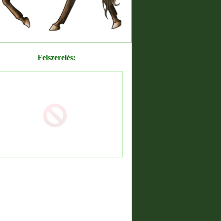
Felszerelés: