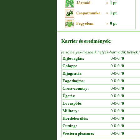
Jármód
»
1 pt
Csapatmunka
»
1 pt
Fegyelem
»
0 pt
Karrier és eredmények:
(első helyek-második helyek-harmadik helyek 
Díjlovaglás:
0-0-0 /
0
Galopp:
0-0-0 /
0
Díjugratás:
0-0-0 /
0
Fogathajtás:
0-0-0 /
0
Cross-country:
0-0-0 /
0
Ügetés:
0-0-0 /
0
Lovaspóló:
0-0-0 /
0
Military:
0-0-0 /
0
Hordókerülés:
0-0-0 /
0
Cutting:
0-0-0 /
0
Western pleasure:
0-0-0 /
0