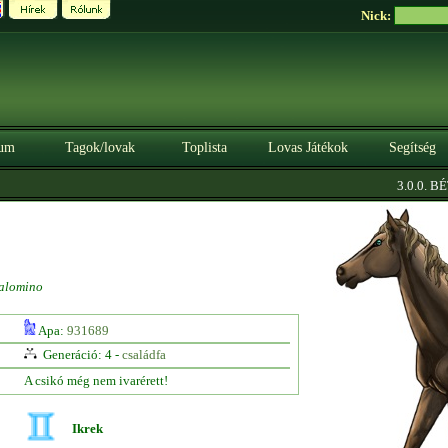
Nick:
um
Tagok/lovak
Toplista
Lovas Játékok
Segítség
3.0.0. BÉTA
alomino
Apa:
931689
Generáció: 4 -
családfa
A csikó még nem ivarérett!
Ikrek