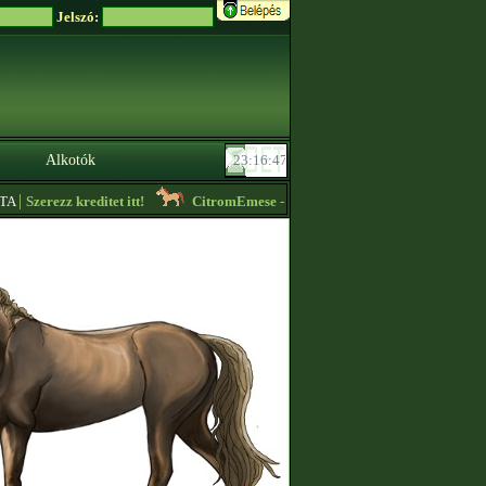
Jelszó:
Alkotók
|
Szerezz kreditet itt!
CitromEmese
- Lóvásár! Ingyenes lovak is vannak! 