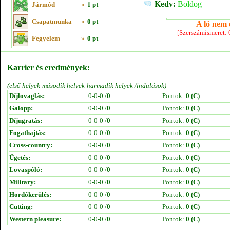
Kedv:
Boldog
Jármód
»
1 pt
Csapatmunka
»
0 pt
A ló nem e
[Szerszámismeret:
Fegyelem
»
0 pt
Karrier és eredmények:
(első helyek-második helyek-harmadik helyek /indulások)
Díjlovaglás:
0-0-0 /
0
Pontok:
0 (C)
Galopp:
0-0-0 /
0
Pontok:
0 (C)
Díjugratás:
0-0-0 /
0
Pontok:
0 (C)
Fogathajtás:
0-0-0 /
0
Pontok:
0 (C)
Cross-country:
0-0-0 /
0
Pontok:
0 (C)
Ügetés:
0-0-0 /
0
Pontok:
0 (C)
Lovaspóló:
0-0-0 /
0
Pontok:
0 (C)
Military:
0-0-0 /
0
Pontok:
0 (C)
Hordókerülés:
0-0-0 /
0
Pontok:
0 (C)
Cutting:
0-0-0 /
0
Pontok:
0 (C)
Western pleasure:
0-0-0 /
0
Pontok:
0 (C)