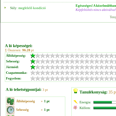
Egészséges! A közelmúltban 
Súly:
megfelelő kondíció
Képfeltöltés nincs aktiválva!
Teny
A ló képességei:
Σ Összesen:
96.28
pt
Állóképesség:
Sebesség:
Jármód:
Csapatmunka:
Fegyelem:
A ló tehetségpontjai:
3 pt
Tanulékonyság:
35 p
Állóképesség
»
1 pt
Energia:
Küllem:
Sebesség
»
1 pt