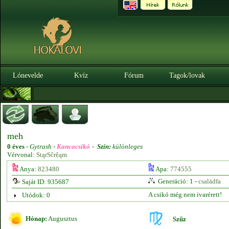
Lónevelde
Kvíz
Fórum
Tagok/lovak
meh
0 éves
-
Gytrash -
Kancacsikó
-
Szín:
különleges
Vérvonal:
StąrSĉrệąm
Anya:
823480
Apa:
774555
Generáció: 1 -
családfa
Saját ID: 935687
A csikó még nem ivarérett!
Utódok: 0
Hónap:
Augusztus
Szűz