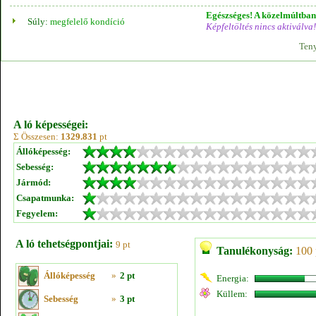
Egészséges! A közelmúltban 
Súly:
megfelelő kondíció
Képfeltöltés nincs aktiválva!
Teny
A ló képességei:
Σ Összesen:
1329.831
pt
Állóképesség:
Sebesség:
Jármód:
Csapatmunka:
Fegyelem:
A ló tehetségpontjai:
9 pt
Tanulékonyság:
100 
Állóképesség
»
2 pt
Energia:
Küllem:
Sebesség
»
3 pt