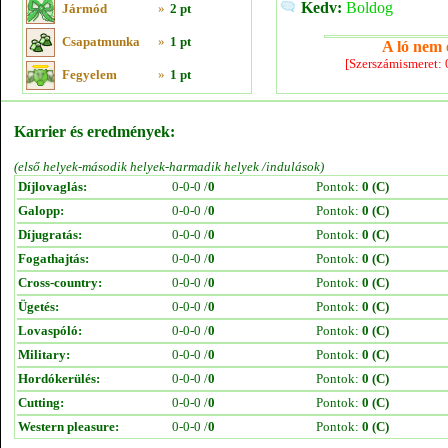
Kedv:
Boldog
Jármód
»
2 pt
Csapatmunka
»
1 pt
A ló nem e
[Szerszámismeret:
Fegyelem
»
1 pt
Karrier és eredmények:
(első helyek-második helyek-harmadik helyek /indulások)
Díjlovaglás:
0-0-0 /
0
Pontok:
0 (C)
Galopp:
0-0-0 /
0
Pontok:
0 (C)
Díjugratás:
0-0-0 /
0
Pontok:
0 (C)
Fogathajtás:
0-0-0 /
0
Pontok:
0 (C)
Cross-country:
0-0-0 /
0
Pontok:
0 (C)
Ügetés:
0-0-0 /
0
Pontok:
0 (C)
Lovaspóló:
0-0-0 /
0
Pontok:
0 (C)
Military:
0-0-0 /
0
Pontok:
0 (C)
Hordókerülés:
0-0-0 /
0
Pontok:
0 (C)
Cutting:
0-0-0 /
0
Pontok:
0 (C)
Western pleasure:
0-0-0 /
0
Pontok:
0 (C)