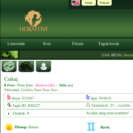
Lónevelde
Kvíz
Fórum
Tagok/lovak
|
3.0.0. BÉTA
Szerezz k
Csikaj
0 éves
-
Paso fino -
Kancacsikó
-
Szín:
pej
Vérvonal:
Golden Stars Paso fino
Anya:
935667
Apa:
684010
Generáció: 21 -
családfa
Saját ID: 936227
A csikó még nem ivarérett!
Utódok: 0
Hónap:
Június
Ikrek