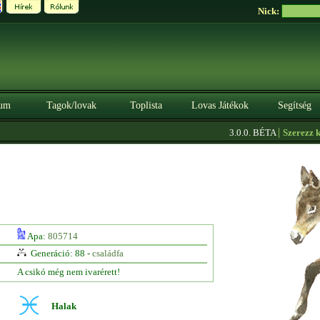
Nick:
um
Tagok/lovak
Toplista
Lovas Játékok
Segítség
|
3.0.0. BÉTA
Szerezz kredi
Apa:
805714
Generáció: 88 -
családfa
A csikó még nem ivarérett!
Halak