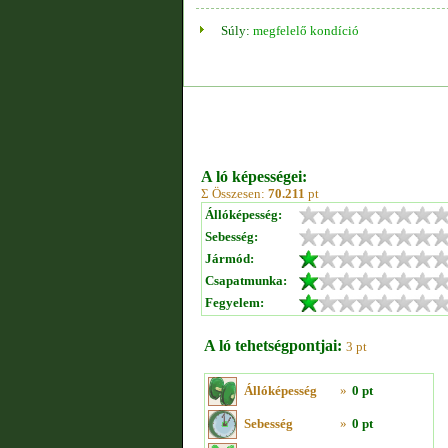
Súly:
megfelelő kondíció
A ló képességei:
Σ Összesen:
70.211
pt
Állóképesség:
Sebesség:
Jármód:
Csapatmunka:
Fegyelem:
A ló tehetségpontjai:
3 pt
Állóképesség
»
0 pt
Sebesség
»
0 pt