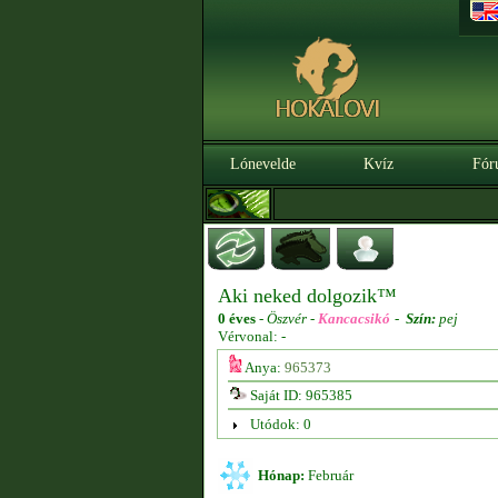
Lónevelde
Kvíz
Fór
Aki neked dolgozik™
0 éves
-
Öszvér -
Kancacsikó
-
Szín:
pej
Vérvonal: -
Anya:
965373
Saját ID: 965385
Utódok: 0
Hónap:
Február