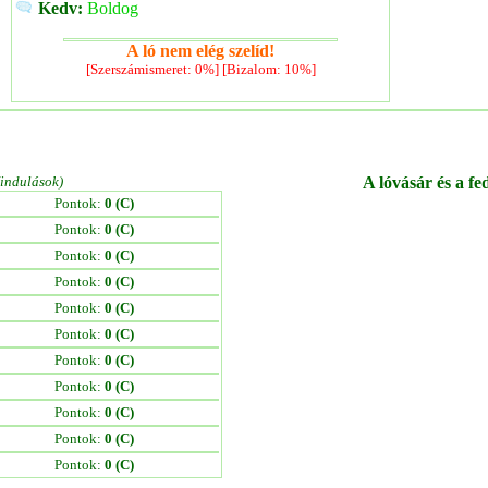
Kedv:
Boldog
A ló nem elég szelíd!
[Szerszámismeret: 0%] [Bizalom: 10%]
/indulások)
A lóvásár és a fe
Pontok:
0 (C)
Pontok:
0 (C)
Pontok:
0 (C)
Pontok:
0 (C)
Pontok:
0 (C)
Pontok:
0 (C)
Pontok:
0 (C)
Pontok:
0 (C)
Pontok:
0 (C)
Pontok:
0 (C)
Pontok:
0 (C)