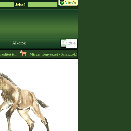
Jelszó:
Alkotók
tet itt!
Mirza_Tenyészet
- Sziasztok! Fríz csikót,lovat vennék! Csak zabsz