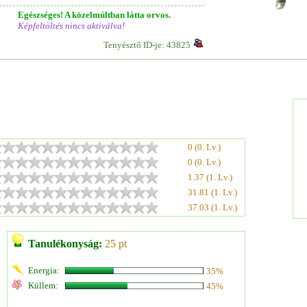
Egészséges! A közelmúltban látta orvos.
Képfeltöltés nincs aktiválva!
Tenyésztő ID-je: 43825
0 (0. Lv.)
0 (0. Lv.)
1.37 (1. Lv.)
31.81 (1. Lv.)
37.03 (1. Lv.)
Tanulékonyság:
25 pt
Energia:
35%
Küllem:
45%