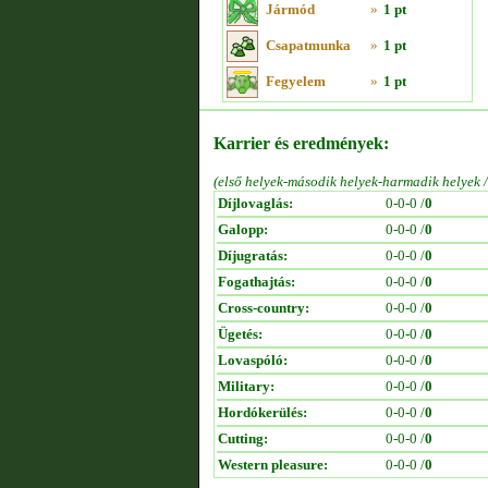
Jármód
»
1 pt
Csapatmunka
»
1 pt
Fegyelem
»
1 pt
Karrier és eredmények:
(első helyek-második helyek-harmadik helyek 
Díjlovaglás:
0-0-0 /
0
Galopp:
0-0-0 /
0
Díjugratás:
0-0-0 /
0
Fogathajtás:
0-0-0 /
0
Cross-country:
0-0-0 /
0
Ügetés:
0-0-0 /
0
Lovaspóló:
0-0-0 /
0
Military:
0-0-0 /
0
Hordókerülés:
0-0-0 /
0
Cutting:
0-0-0 /
0
Western pleasure:
0-0-0 /
0