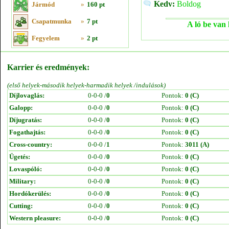
Kedv:
Boldog
Jármód
»
160 pt
Csapatmunka
»
7 pt
A ló be van 
Fegyelem
»
2 pt
Karrier és eredmények:
(első helyek-második helyek-harmadik helyek /indulások)
Díjlovaglás:
0-0-0 /
0
Pontok:
0 (C)
Galopp:
0-0-0 /
0
Pontok:
0 (C)
Díjugratás:
0-0-0 /
0
Pontok:
0 (C)
Fogathajtás:
0-0-0 /
0
Pontok:
0 (C)
Cross-country:
0-0-0 /
1
Pontok:
3011 (A)
Ügetés:
0-0-0 /
0
Pontok:
0 (C)
Lovaspóló:
0-0-0 /
0
Pontok:
0 (C)
Military:
0-0-0 /
0
Pontok:
0 (C)
Hordókerülés:
0-0-0 /
0
Pontok:
0 (C)
Cutting:
0-0-0 /
0
Pontok:
0 (C)
Western pleasure:
0-0-0 /
0
Pontok:
0 (C)