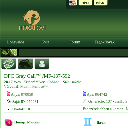
Lónevelde
Kvíz
Fórum
Tagok/lovak
DFC Gray Call™ /MF-137-592
28.17 éves
-
Kisbéri félvér -
Csődör
-
Szín:
szürke
Vérvonal:
Maxim Furioso™
Anya:
970059
Apa:
964742
Generáció: 137 -
családfa
Saját ID: 970081
Fedezések ebben a körben:
2
Utódok: 10
Hónap:
Március
Ikrek