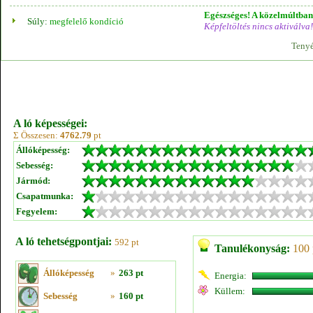
Egészséges! A közelmúltban 
Súly:
megfelelő kondíció
Képfeltöltés nincs aktiválva!
Tenyé
A ló képességei:
Σ Összesen:
4762.79
pt
Állóképesség:
Sebesség:
Jármód:
Csapatmunka:
Fegyelem:
A ló tehetségpontjai:
592 pt
Tanulékonyság:
100 
Állóképesség
»
263 pt
Energia:
Küllem:
Sebesség
»
160 pt