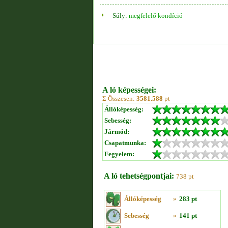
Súly:
megfelelő kondíció
A ló képességei:
Σ Összesen:
3581.588
pt
Állóképesség:
Sebesség:
Jármód:
Csapatmunka:
Fegyelem:
A ló tehetségpontjai:
738 pt
Állóképesség
»
283 pt
Sebesség
»
141 pt