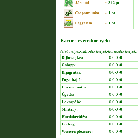
Jármód
»
312 pt
Csapatmunka
»
1 pt
Fegyelem
»
1 pt
Karrier és eredmények:
(első helyek-második helyek-harmadik helyek 
Díjlovaglás:
0-0-0 /
0
Galopp:
0-0-0 /
0
Díjugratás:
0-0-0 /
0
Fogathajtás:
0-0-0 /
0
Cross-country:
0-0-0 /
0
Ügetés:
0-0-0 /
0
Lovaspóló:
0-0-0 /
0
Military:
0-0-0 /
0
Hordókerülés:
0-0-0 /
0
Cutting:
0-0-0 /
0
Western pleasure:
0-0-0 /
0