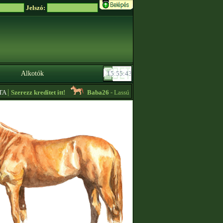
Jelszó:
Alkotók
|
Szerezz kreditet itt!
Baba26
- Lassú körös edzőt keresek sürgősen!! -
08:3