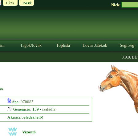
Nick:
um
Tagok/lovak
Toplista
Lovas Játékok
Segítség
3.0.0. BÉTA
ga
Apa:
970085
Generáció: 139 -
családfa
A kanca befedezhető!
Vízöntő