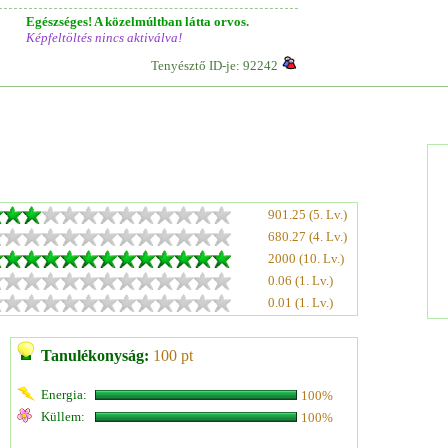
Egészséges! A közelmúltban látta orvos.
Képfeltöltés nincs aktiválva!
Tenyésztő ID-je: 92242
901.25 (5. Lv.)
680.27 (4. Lv.)
2000 (10. Lv.)
0.06 (1. Lv.)
0.01 (1. Lv.)
Tanulékonyság:
100 pt
Energia:
100%
Küllem:
100%