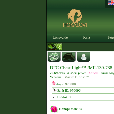
Lónevelde
Kvíz
Fór
DFC Chest Light™ /MF-139-738
20.69 éves
-
Kisbéri félvér -
Kanca
-
Szín:
sár
Vérvonal:
Maxim Furioso™
Anya:
970080
Saját ID: 970096
Utódok: 7
Hónap:
Március