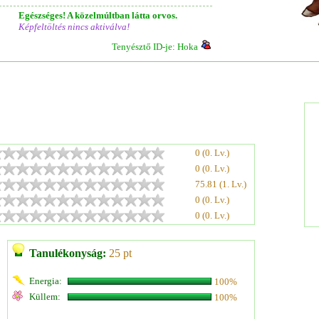
Egészséges! A közelmúltban látta orvos.
Képfeltöltés nincs aktiválva!
Tenyésztő ID-je: Hoka
0 (0. Lv.)
0 (0. Lv.)
75.81 (1. Lv.)
0 (0. Lv.)
0 (0. Lv.)
Tanulékonyság:
25 pt
Energia:
100%
Küllem:
100%