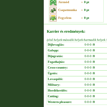
Jármód
»
0 pt
Csapatmunka
»
0 pt
Fegyelem
»
0 pt
Karrier és eredmények:
(első helyek-második helyek-harmadik helyek 
Díjlovaglás:
0-0-0 /
0
Galopp:
0-0-0 /
0
Díjugratás:
0-0-0 /
0
Fogathajtás:
0-0-0 /
0
Cross-country:
0-0-0 /
0
Ügetés:
0-0-0 /
0
Lovaspóló:
0-0-0 /
0
Military:
0-0-0 /
0
Hordókerülés:
0-0-0 /
0
Cutting:
0-0-0 /
0
Western pleasure:
0-0-0 /
0