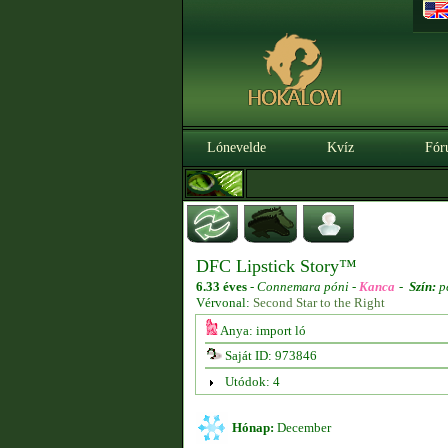
Lónevelde
Kvíz
Fór
DFC Lipstick Story™
6.33 éves
-
Connemara póni -
Kanca
-
Szín:
p
Vérvonal:
Second Star to the Right
Anya: import ló
Saját ID: 973846
Utódok: 4
Hónap:
December