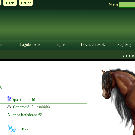
Nick:
um
Tagok/lovak
Toplista
Lovas Játékok
Segítség
3.0.0. BÉ
ej
Apa: import ló
Generáció: 0 -
családfa
A kanca befedezhető!
Bak