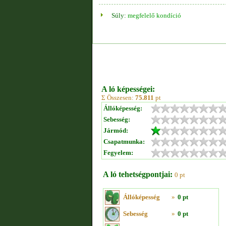
Súly:
megfelelő kondíció
A ló képességei:
Σ Összesen:
75.811
pt
Állóképesség:
Sebesség:
Jármód:
Csapatmunka:
Fegyelem:
A ló tehetségpontjai:
0 pt
Állóképesség
»
0 pt
Sebesség
»
0 pt