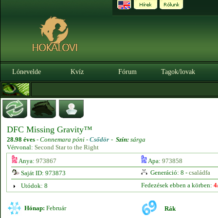
Lónevelde
Kvíz
Fórum
Tagok/lovak
DFC Missing Gravity™
28.98 éves
-
Connemara póni -
Csődör
-
Szín:
sárga
Vérvonal:
Second Star to the Right
Anya:
973867
Apa:
973858
Generáció: 8 -
családfa
Saját ID: 973873
Fedezések ebben a körben:
4
Utódok: 8
Hónap:
Február
Rák