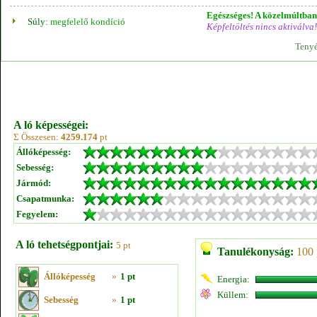
Egészséges! A közelmúltban 
Súly:
megfelelő kondíció
Képfeltöltés nincs aktiválva!
Tenyé
A ló képességei:
Σ Összesen:
4259.174
pt
Állóképesség:
Sebesség:
Jármód:
Csapatmunka:
Fegyelem:
A ló tehetségpontjai:
5 pt
Tanulékonyság:
100 
Állóképesség
»
1 pt
Energia:
Küllem:
Sebesség
»
1 pt