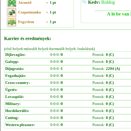
Kedv:
Boldog
Jármód
»
1 pt
Csapatmunka
»
1 pt
A ló be van 
Fegyelem
»
1 pt
Karrier és eredmények:
(első helyek-második helyek-harmadik helyek /indulások)
Díjlovaglás:
0-0-0 /
0
Pontok:
0 (C)
Galopp:
0-0-0 /
0
Pontok:
0 (C)
Díjugratás:
0-0-0 /
1
Pontok:
2294 (A)
Fogathajtás:
0-0-0 /
0
Pontok:
0 (C)
Cross-country:
0-0-0 /
0
Pontok:
0 (C)
Ügetés:
0-0-0 /
0
Pontok:
0 (C)
Lovaspóló:
0-0-0 /
0
Pontok:
0 (C)
Military:
0-0-0 /
0
Pontok:
0 (C)
Hordókerülés:
0-0-0 /
0
Pontok:
0 (C)
Cutting:
0-0-0 /
0
Pontok:
0 (C)
Western pleasure:
0-0-0 /
0
Pontok:
0 (C)