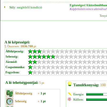
Egészséges! A közelmúltban 
Súly:
megfelelő kondíció
Képfeltöltés nincs aktiválva!
Tenyé
A ló képességei:
Σ Összesen:
1036.708
pt
Állóképesség:
Sebesség:
Jármód:
Csapatmunka:
Fegyelem:
A ló tehetségpontjai:
5 pt
Tanulékonyság:
100 
Állóképesség
»
1 pt
Energia:
Küllem:
Sebesség
»
1 pt