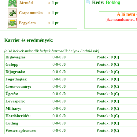
Kedv:
Boldog
Jármód
»
1 pt
Csapatmunka
»
1 pt
A ló nem e
[Szerszámismeret:
Fegyelem
»
1 pt
Karrier és eredmények:
(első helyek-második helyek-harmadik helyek /indulások)
Díjlovaglás:
0-0-0 /
0
Pontok:
0 (C)
Galopp:
0-0-0 /
0
Pontok:
0 (C)
Díjugratás:
0-0-0 /
0
Pontok:
0 (C)
Fogathajtás:
0-0-0 /
0
Pontok:
0 (C)
Cross-country:
0-0-0 /
0
Pontok:
0 (C)
Ügetés:
0-0-0 /
0
Pontok:
0 (C)
Lovaspóló:
0-0-0 /
0
Pontok:
0 (C)
Military:
0-0-0 /
0
Pontok:
0 (C)
Hordókerülés:
0-0-0 /
0
Pontok:
0 (C)
Cutting:
0-0-0 /
0
Pontok:
0 (C)
Western pleasure:
0-0-0 /
0
Pontok:
0 (C)