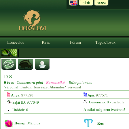
Lónevelde
Kvíz
Fórum
Tagok/lovak
D 8
0 éves
-
Connemara póni -
Kancacsikó
-
Szín:
palomino
Vérvonal:
Fantom Tenyészet Ábrándos* vérvonal
Anya:
977598
Apa:
977571
Generáció: 8 -
családfa
Saját ID: 977649
A csikó még nem ivarérett!
Utódok: 0
Hónap:
Március
Kos