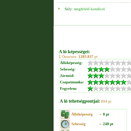
Súly:
megfelelő kondíció
A ló képességei:
Σ Összesen:
1205.937
pt
Állóképesség:
Sebesség:
Jármód:
Csapatmunka:
Fegyelem:
A ló tehetségpontjai:
894 pt
Állóképesség
»
0 pt
Sebesség
»
248 pt