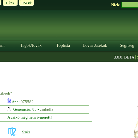
Nick:
um
Tagok/lovak
Toplista
Lovas Játékok
Segítség
|
3.0.0. BÉTA
Szer
cikeeh*
Apa:
975582
Generáció: 85 -
családfa
A csikó még nem ivarérett!
Szűz