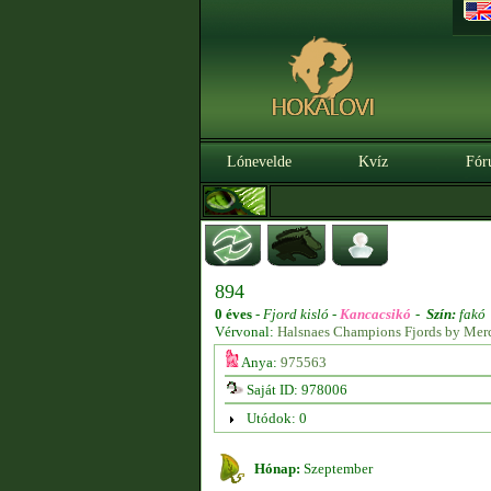
Lónevelde
Kvíz
Fór
894
0 éves
-
Fjord kisló -
Kancacsikó
-
Szín:
fakó
Vérvonal:
Halsnaes Champions Fjords by Mer
Anya:
975563
Saját ID: 978006
Utódok: 0
Hónap:
Szeptember