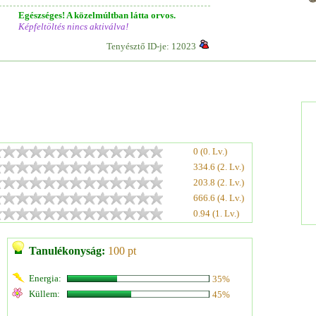
Egészséges! A közelmúltban látta orvos.
Képfeltöltés nincs aktiválva!
Tenyésztő ID-je: 12023
0 (0. Lv.)
334.6 (2. Lv.)
203.8 (2. Lv.)
666.6 (4. Lv.)
0.94 (1. Lv.)
Tanulékonyság:
100 pt
Energia:
35%
Küllem:
45%