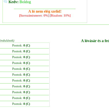
Kedv:
Boldog
A ló nem elég szelíd!
[Szerszámismeret: 0%] [Bizalom: 10%]
/indulások)
A lóvásár és a fe
Pontok:
0 (C)
Pontok:
0 (C)
Pontok:
0 (C)
Pontok:
0 (C)
Pontok:
0 (C)
Pontok:
0 (C)
Pontok:
0 (C)
Pontok:
0 (C)
Pontok:
0 (C)
Pontok:
0 (C)
Pontok:
0 (C)