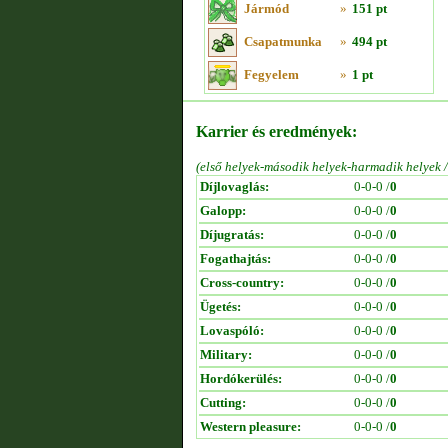
Jármód
»
151 pt
Csapatmunka
»
494 pt
Fegyelem
»
1 pt
Karrier és eredmények:
(első helyek-második helyek-harmadik helyek 
Díjlovaglás:
0-0-0 /
0
Galopp:
0-0-0 /
0
Díjugratás:
0-0-0 /
0
Fogathajtás:
0-0-0 /
0
Cross-country:
0-0-0 /
0
Ügetés:
0-0-0 /
0
Lovaspóló:
0-0-0 /
0
Military:
0-0-0 /
0
Hordókerülés:
0-0-0 /
0
Cutting:
0-0-0 /
0
Western pleasure:
0-0-0 /
0