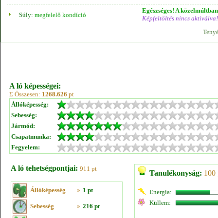
Egészséges! A közelmúltban 
Súly:
megfelelő kondíció
Képfeltöltés nincs aktiválva!
Tenyé
A ló képességei:
Σ Összesen:
1268.626
pt
Állóképesség:
Sebesség:
Jármód:
Csapatmunka:
Fegyelem:
A ló tehetségpontjai:
911 pt
Tanulékonyság:
100 
Állóképesség
»
1 pt
Energia:
Küllem:
Sebesség
»
216 pt