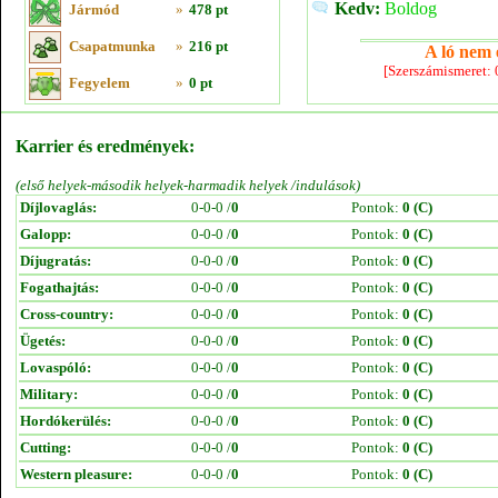
Kedv:
Boldog
Jármód
»
478 pt
Csapatmunka
»
216 pt
A ló nem e
[Szerszámismeret:
Fegyelem
»
0 pt
Karrier és eredmények:
(első helyek-második helyek-harmadik helyek /indulások)
Díjlovaglás:
0-0-0 /
0
Pontok:
0 (C)
Galopp:
0-0-0 /
0
Pontok:
0 (C)
Díjugratás:
0-0-0 /
0
Pontok:
0 (C)
Fogathajtás:
0-0-0 /
0
Pontok:
0 (C)
Cross-country:
0-0-0 /
0
Pontok:
0 (C)
Ügetés:
0-0-0 /
0
Pontok:
0 (C)
Lovaspóló:
0-0-0 /
0
Pontok:
0 (C)
Military:
0-0-0 /
0
Pontok:
0 (C)
Hordókerülés:
0-0-0 /
0
Pontok:
0 (C)
Cutting:
0-0-0 /
0
Pontok:
0 (C)
Western pleasure:
0-0-0 /
0
Pontok:
0 (C)