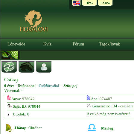
Lónevelde
Kvíz
Fórum
Tagok/lovak
Csikaj
0 éves
-
Trakehneni -
Csődörcsikó
-
Szín:
pej
Vérvonal: -
Anya:
978042
Apa:
974487
Generáció: 134 -
családfa
Saját ID: 978044
A csikó még nem ivarérett!
Utódok: 0
Hónap:
Október
Mérleg