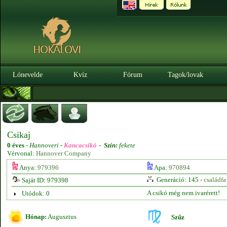
Lónevelde
Kvíz
Fórum
Tagok/lovak
Csikaj
0 éves
-
Hannoveri -
Kancacsikó
-
Szín:
fekete
Vérvonal:
Hannover Company
Anya:
979396
Apa:
970894
Generáció: 145 -
családfa
Saját ID: 979398
A csikó még nem ivarérett!
Utódok: 0
Hónap:
Augusztus
Szűz