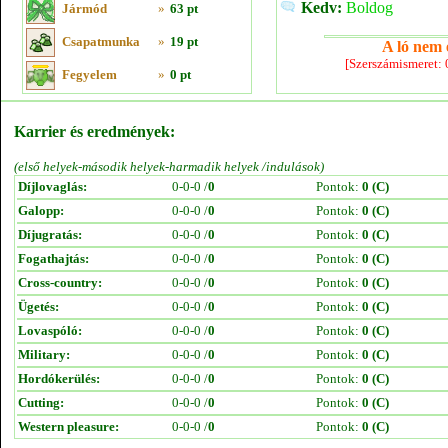
Kedv:
Boldog
Jármód
»
63 pt
Csapatmunka
»
19 pt
A ló nem e
[Szerszámismeret:
Fegyelem
»
0 pt
Karrier és eredmények:
(első helyek-második helyek-harmadik helyek /indulások)
Díjlovaglás:
0-0-0 /
0
Pontok:
0 (C)
Galopp:
0-0-0 /
0
Pontok:
0 (C)
Díjugratás:
0-0-0 /
0
Pontok:
0 (C)
Fogathajtás:
0-0-0 /
0
Pontok:
0 (C)
Cross-country:
0-0-0 /
0
Pontok:
0 (C)
Ügetés:
0-0-0 /
0
Pontok:
0 (C)
Lovaspóló:
0-0-0 /
0
Pontok:
0 (C)
Military:
0-0-0 /
0
Pontok:
0 (C)
Hordókerülés:
0-0-0 /
0
Pontok:
0 (C)
Cutting:
0-0-0 /
0
Pontok:
0 (C)
Western pleasure:
0-0-0 /
0
Pontok:
0 (C)