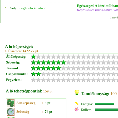
Egészséges! A közelmúltban 
Súly:
megfelelő kondíció
Képfeltöltés nincs aktiválva!
Tenyé
A ló képességei:
Σ Összesen:
1422.27
pt
Állóképesség:
Sebesség:
Jármód:
Csapatmunka:
Fegyelem:
A ló tehetségpontjai:
159 pt
Tanulékonyság:
100 
Állóképesség
»
3 pt
Energia:
Küllem:
Sebesség
»
74 pt