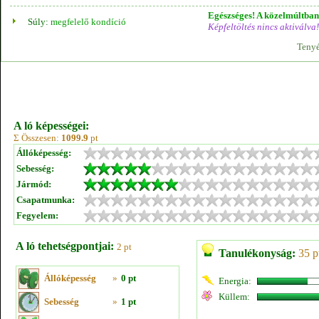
Egészséges! A közelmúltban 
Súly:
megfelelő kondíció
Képfeltöltés nincs aktiválva!
Tenyé
A ló képességei:
Σ Összesen:
1099.9
pt
Állóképesség:
Sebesség:
Jármód:
Csapatmunka:
Fegyelem:
A ló tehetségpontjai:
2 pt
Tanulékonyság:
35 p
Állóképesség
»
0 pt
Energia:
Küllem:
Sebesség
»
1 pt