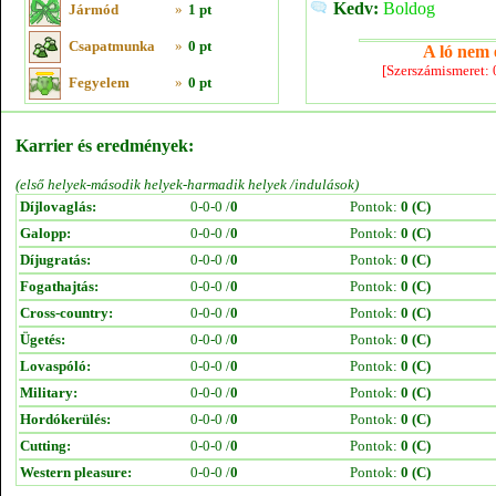
Kedv:
Boldog
Jármód
»
1 pt
Csapatmunka
»
0 pt
A ló nem e
[Szerszámismeret:
Fegyelem
»
0 pt
Karrier és eredmények:
(első helyek-második helyek-harmadik helyek /indulások)
Díjlovaglás:
0-0-0 /
0
Pontok:
0 (C)
Galopp:
0-0-0 /
0
Pontok:
0 (C)
Díjugratás:
0-0-0 /
0
Pontok:
0 (C)
Fogathajtás:
0-0-0 /
0
Pontok:
0 (C)
Cross-country:
0-0-0 /
0
Pontok:
0 (C)
Ügetés:
0-0-0 /
0
Pontok:
0 (C)
Lovaspóló:
0-0-0 /
0
Pontok:
0 (C)
Military:
0-0-0 /
0
Pontok:
0 (C)
Hordókerülés:
0-0-0 /
0
Pontok:
0 (C)
Cutting:
0-0-0 /
0
Pontok:
0 (C)
Western pleasure:
0-0-0 /
0
Pontok:
0 (C)