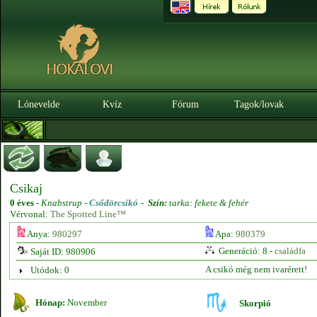
Lónevelde
Kvíz
Fórum
Tagok/lovak
Csikaj
0 éves
-
Knabstrup -
Csődörcsikó
-
Szín:
tarka: fekete & fehér
Vérvonal:
The Spotted Line™
Anya:
980297
Apa:
980379
Generáció: 8 -
családfa
Saját ID: 980906
A csikó még nem ivarérett!
Utódok: 0
Hónap:
November
Skorpió