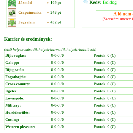
Kedv:
Boldog
Jármód
»
109 pt
Csapatmunka
»
343 pt
A ló nem e
[Szerszámismeret:
Fegyelem
»
432 pt
Karrier és eredmények:
(első helyek-második helyek-harmadik helyek /indulások)
Díjlovaglás:
0-0-0 /
0
Pontok:
0 (C)
Galopp:
0-0-0 /
0
Pontok:
0 (C)
Díjugratás:
0-0-0 /
0
Pontok:
0 (C)
Fogathajtás:
0-0-0 /
0
Pontok:
0 (C)
Cross-country:
0-0-0 /
0
Pontok:
0 (C)
Ügetés:
0-0-0 /
0
Pontok:
0 (C)
Lovaspóló:
0-0-0 /
0
Pontok:
0 (C)
Military:
0-0-0 /
0
Pontok:
0 (C)
Hordókerülés:
0-0-0 /
0
Pontok:
0 (C)
Cutting:
0-0-0 /
0
Pontok:
0 (C)
Western pleasure:
0-0-0 /
0
Pontok:
0 (C)