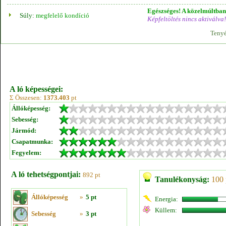
Egészséges! A közelmúltban 
Súly:
megfelelő kondíció
Képfeltöltés nincs aktiválva!
Tenyé
A ló képességei:
Σ Összesen:
1373.403
pt
Állóképesség:
Sebesség:
Jármód:
Csapatmunka:
Fegyelem:
A ló tehetségpontjai:
892 pt
Tanulékonyság:
100 
Állóképesség
»
5 pt
Energia:
Küllem:
Sebesség
»
3 pt