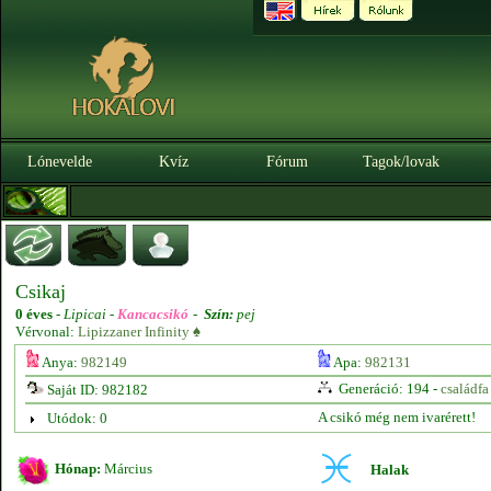
Lónevelde
Kvíz
Fórum
Tagok/lovak
3
Csikaj
0 éves
-
Lipicai -
Kancacsikó
-
Szín:
pej
Vérvonal:
Lipizzaner Infinity ♠
Anya:
982149
Apa:
982131
Generáció: 194 -
családfa
Saját ID: 982182
A csikó még nem ivarérett!
Utódok: 0
Hónap:
Március
Halak