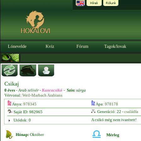
Lónevelde
Kvíz
Fórum
Tagok/lovak
Csikaj
0 éves
-
Arab telivér -
Kancacsikó
-
Szín:
sárga
Vérvonal:
Weil-Marbach Arabians
Anya:
978345
Apa:
978178
Generáció: 22 -
családfa
Saját ID: 982965
A csikó még nem ivarérett!
Utódok: 0
Hónap:
Október
Mérleg