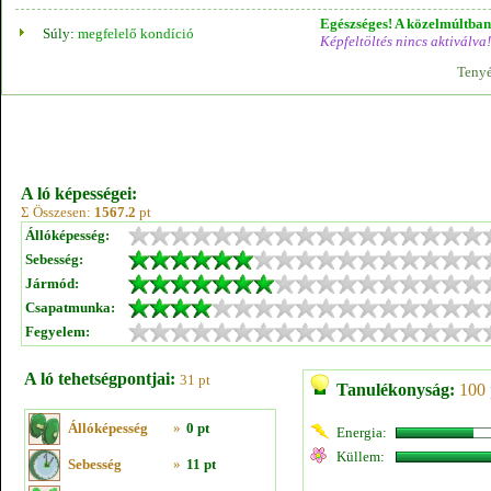
Egészséges! A közelmúltban 
Súly:
megfelelő kondíció
Képfeltöltés nincs aktiválva!
Tenyé
A ló képességei:
Σ Összesen:
1567.2
pt
Állóképesség:
Sebesség:
Jármód:
Csapatmunka:
Fegyelem:
A ló tehetségpontjai:
31 pt
Tanulékonyság:
100 
Állóképesség
»
0 pt
Energia:
Küllem:
Sebesség
»
11 pt