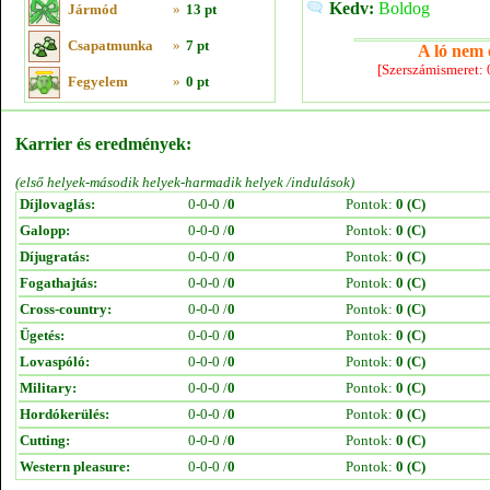
Kedv:
Boldog
Jármód
»
13 pt
Csapatmunka
»
7 pt
A ló nem e
[Szerszámismeret:
Fegyelem
»
0 pt
Karrier és eredmények:
(első helyek-második helyek-harmadik helyek /indulások)
Díjlovaglás:
0-0-0 /
0
Pontok:
0 (C)
Galopp:
0-0-0 /
0
Pontok:
0 (C)
Díjugratás:
0-0-0 /
0
Pontok:
0 (C)
Fogathajtás:
0-0-0 /
0
Pontok:
0 (C)
Cross-country:
0-0-0 /
0
Pontok:
0 (C)
Ügetés:
0-0-0 /
0
Pontok:
0 (C)
Lovaspóló:
0-0-0 /
0
Pontok:
0 (C)
Military:
0-0-0 /
0
Pontok:
0 (C)
Hordókerülés:
0-0-0 /
0
Pontok:
0 (C)
Cutting:
0-0-0 /
0
Pontok:
0 (C)
Western pleasure:
0-0-0 /
0
Pontok:
0 (C)