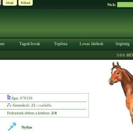
Nick:
um
Tagok/lovak
Toplista
Lovas Játékok
Segítség
3.0.0. BÉTA
Apa:
978338
Generáció: 23 -
családfa
Fedezések ebben a körben:
2/4
Nyilas