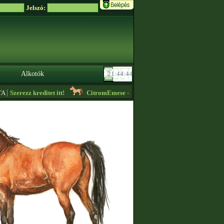
Jelszó:
Alkotók
|
Szerezz kreditet itt!
CitromEmese
- Lóvásár! Elérhetőek sok fajtában, olc