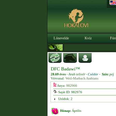
Lónevelde
Kvíz
Fór
DFC Badawi™
28.69 éves
-
Arab telivér -
Csődör
-
Szín:
pej
Vérvonal:
Weil-Marbach Arabians
Anya:
982966
Saját ID: 982976
Utódok: 2
Hónap:
Április