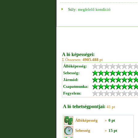
Súly:
megfelelő kondíció
A ló képességei:
Σ Összesen:
4905.488
pt
Állóképesség:
Sebesség:
Jármód:
Csapatmunka:
Fegyelem:
A ló tehetségpontjai:
41 pt
Állóképesség
»
0 pt
Sebesség
»
15 pt