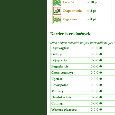
Jármód
»
18 pt
Csapatmunka
»
8 pt
Fegyelem
»
0 pt
Karrier és eredmények:
(első helyek-második helyek-harmadik helyek 
Díjlovaglás:
0-0-0 /
0
Galopp:
0-0-0 /
0
Díjugratás:
0-0-0 /
0
Fogathajtás:
0-0-0 /
0
Cross-country:
0-0-0 /
0
Ügetés:
0-0-0 /
0
Lovaspóló:
0-0-0 /
0
Military:
0-0-0 /
0
Hordókerülés:
0-0-0 /
0
Cutting:
0-0-0 /
0
Western pleasure:
0-0-0 /
0