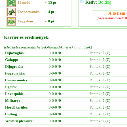
Kedv:
Boldog
Jármód
»
15 pt
Csapatmunka
»
4 pt
A ló nem e
[Szerszámismeret: 
Fegyelem
»
0 pt
Karrier és eredmények:
(első helyek-második helyek-harmadik helyek /indulások)
Díjlovaglás:
0-0-0 /
0
Pontok:
0 (C)
Galopp:
0-0-0 /
0
Pontok:
0 (C)
Díjugratás:
0-0-0 /
0
Pontok:
0 (C)
Fogathajtás:
0-0-0 /
0
Pontok:
0 (C)
Cross-country:
0-0-0 /
0
Pontok:
0 (C)
Ügetés:
0-0-0 /
0
Pontok:
0 (C)
Lovaspóló:
0-0-0 /
0
Pontok:
0 (C)
Military:
0-0-0 /
0
Pontok:
0 (C)
Hordókerülés:
0-0-0 /
0
Pontok:
0 (C)
Cutting:
0-0-0 /
0
Pontok:
0 (C)
Western pleasure:
0-0-0 /
0
Pontok:
0 (C)