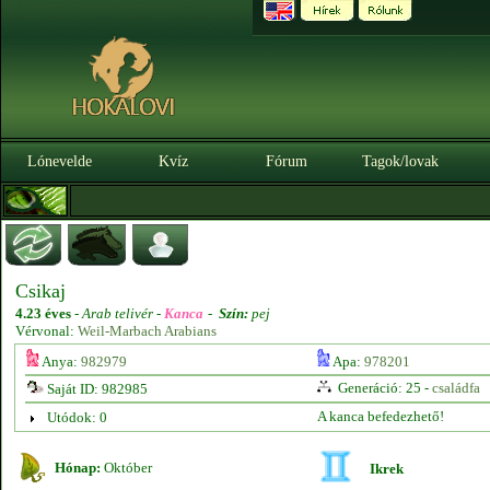
Lónevelde
Kvíz
Fórum
Tagok/lovak
Csikaj
4.23 éves
-
Arab telivér -
Kanca
-
Szín:
pej
Vérvonal:
Weil-Marbach Arabians
Anya:
982979
Apa:
978201
Generáció: 25 -
családfa
Saját ID: 982985
A kanca befedezhető!
Utódok: 0
Hónap:
Október
Ikrek