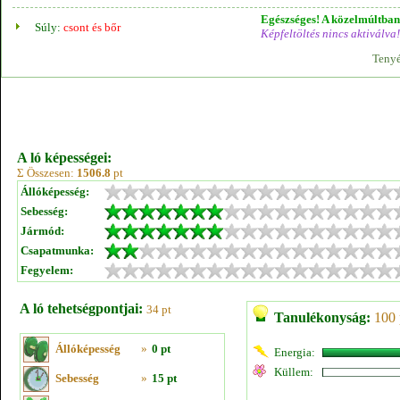
Egészséges! A közelmúltban 
Súly:
csont és bőr
Képfeltöltés nincs aktiválva!
Tenyé
A ló képességei:
Σ Összesen:
1506.8
pt
Állóképesség:
Sebesség:
Jármód:
Csapatmunka:
Fegyelem:
A ló tehetségpontjai:
34 pt
Tanulékonyság:
100 
Állóképesség
»
0 pt
Energia:
Küllem:
Sebesség
»
15 pt