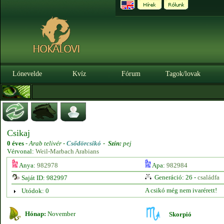
Lónevelde
Kvíz
Fórum
Tagok/lovak
Csikaj
0 éves
-
Arab telivér -
Csődörcsikó
-
Szín:
pej
Vérvonal:
Weil-Marbach Arabians
Anya:
982978
Apa:
982984
Generáció: 26 -
családfa
Saját ID: 982997
A csikó még nem ivarérett!
Utódok: 0
Hónap:
November
Skorpió