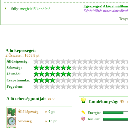
Egészséges! A közelmúltban 
Súly:
megfelelő kondíció
Képfeltöltés nincs aktiválva!
Tenyé
A ló képességei:
Σ Összesen:
1658.8
pt
Állóképesség:
Sebesség:
Jármód:
Csapatmunka:
Fegyelem:
A ló tehetségpontjai:
38 pt
Tanulékonyság:
95 p
Állóképesség
»
0 pt
Energia:
Küllem:
Sebesség
»
15 pt