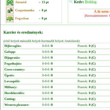
Kedv:
Boldog
Jármód
»
15 pt
Csapatmunka
»
8 pt
A ló nem e
[Szerszámismeret:
Fegyelem
»
0 pt
Karrier és eredmények:
(első helyek-második helyek-harmadik helyek /indulások)
Díjlovaglás:
0-0-0 /
0
Pontok:
0 (C)
Galopp:
0-0-0 /
0
Pontok:
0 (C)
Díjugratás:
0-0-0 /
0
Pontok:
0 (C)
Fogathajtás:
0-0-0 /
0
Pontok:
0 (C)
Cross-country:
0-0-0 /
0
Pontok:
0 (C)
Ügetés:
0-0-0 /
0
Pontok:
0 (C)
Lovaspóló:
0-0-0 /
0
Pontok:
0 (C)
Military:
0-0-0 /
0
Pontok:
0 (C)
Hordókerülés:
0-0-0 /
0
Pontok:
0 (C)
Cutting:
0-0-0 /
0
Pontok:
0 (C)
Western pleasure:
0-0-0 /
0
Pontok:
0 (C)