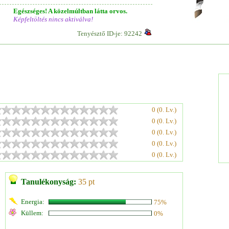
Egészséges! A közelmúltban látta orvos.
Képfeltöltés nincs aktiválva!
Tenyésztő ID-je: 92242
0 (0. Lv.)
0 (0. Lv.)
0 (0. Lv.)
0 (0. Lv.)
0 (0. Lv.)
Tanulékonyság:
35 pt
Energia:
75%
Küllem:
0%