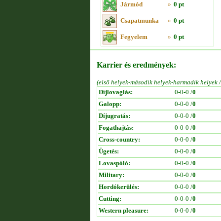
Jármód
»
0 pt
Csapatmunka
»
0 pt
Fegyelem
»
0 pt
Karrier és eredmények:
(első helyek-második helyek-harmadik helyek 
Díjlovaglás:
0-0-0 /
0
Galopp:
0-0-0 /
0
Díjugratás:
0-0-0 /
0
Fogathajtás:
0-0-0 /
0
Cross-country:
0-0-0 /
0
Ügetés:
0-0-0 /
0
Lovaspóló:
0-0-0 /
0
Military:
0-0-0 /
0
Hordókerülés:
0-0-0 /
0
Cutting:
0-0-0 /
0
Western pleasure:
0-0-0 /
0