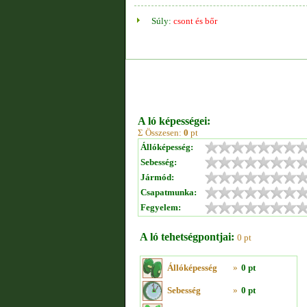
Súly:
csont és bőr
A ló képességei:
Σ Összesen:
0
pt
Állóképesség:
Sebesség:
Jármód:
Csapatmunka:
Fegyelem:
A ló tehetségpontjai:
0 pt
Állóképesség
»
0 pt
Sebesség
»
0 pt