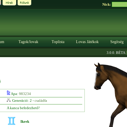
Nick:
um
Tagok/lovak
Toplista
Lovas Játékok
Segítség
|
3.0.0. BÉTA
Sz
j
Apa:
983234
Generáció: 2 -
családfa
A kanca befedezhető!
Ikrek