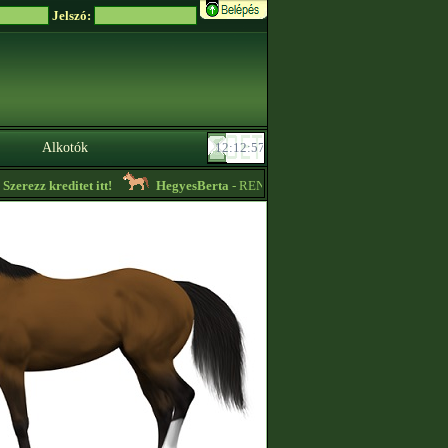
Jelszó:
Alkotók
erezz kreditet itt!
HegyesBerta
- RENDELHETŐ LOVAK! Részletek a profi