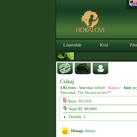
Lónevelde
Kvíz
Fór
Csikaj
3.92 éves
-
Amerikai telivér -
Kanca
-
Szín:
pe
Vérvonal:
The Dreamcatcher™
Anya:
983384
Saját ID: 983400
Utódok: 2
Hónap:
Június