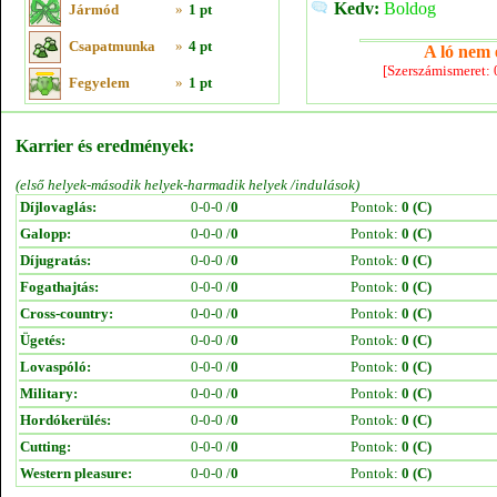
Kedv:
Boldog
Jármód
»
1 pt
Csapatmunka
»
4 pt
A ló nem e
[Szerszámismeret:
Fegyelem
»
1 pt
Karrier és eredmények:
(első helyek-második helyek-harmadik helyek /indulások)
Díjlovaglás:
0-0-0 /
0
Pontok:
0 (C)
Galopp:
0-0-0 /
0
Pontok:
0 (C)
Díjugratás:
0-0-0 /
0
Pontok:
0 (C)
Fogathajtás:
0-0-0 /
0
Pontok:
0 (C)
Cross-country:
0-0-0 /
0
Pontok:
0 (C)
Ügetés:
0-0-0 /
0
Pontok:
0 (C)
Lovaspóló:
0-0-0 /
0
Pontok:
0 (C)
Military:
0-0-0 /
0
Pontok:
0 (C)
Hordókerülés:
0-0-0 /
0
Pontok:
0 (C)
Cutting:
0-0-0 /
0
Pontok:
0 (C)
Western pleasure:
0-0-0 /
0
Pontok:
0 (C)