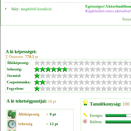
Egészséges! A közelmúltban 
Súly:
megfelelő kondíció
Képfeltöltés nincs aktiválva!
Tenyé
A ló képességei:
Σ Összesen:
778.5
pt
Állóképesség:
Sebesség:
Jármód:
Csapatmunka:
Fegyelem:
A ló tehetségpontjai:
18 pt
Tanulékonyság:
100 
Állóképesség
»
0 pt
Energia:
Küllem:
Sebesség
»
12 pt