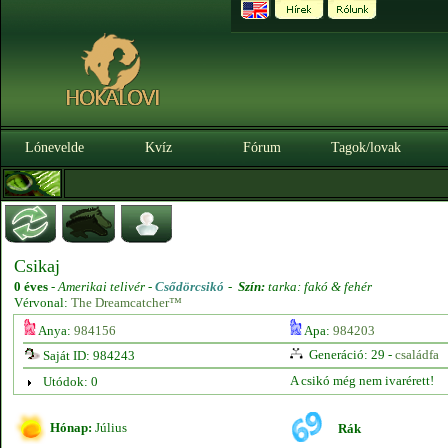
Lónevelde
Kvíz
Fórum
Tagok/lovak
Csikaj
0 éves
-
Amerikai telivér -
Csődörcsikó
-
Szín:
tarka: fakó & fehér
Vérvonal:
The Dreamcatcher™
Anya:
984156
Apa:
984203
Generáció: 29 -
családfa
Saját ID: 984243
A csikó még nem ivarérett!
Utódok: 0
Hónap:
Július
Rák