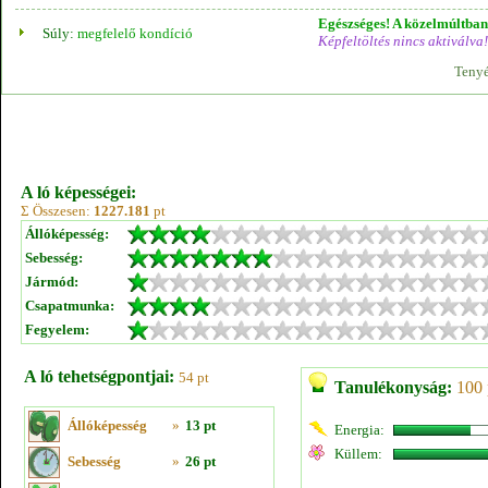
Egészséges! A közelmúltban 
Súly:
megfelelő kondíció
Képfeltöltés nincs aktiválva!
Tenyé
A ló képességei:
Σ Összesen:
1227.181
pt
Állóképesség:
Sebesség:
Jármód:
Csapatmunka:
Fegyelem:
A ló tehetségpontjai:
54 pt
Tanulékonyság:
100 
Állóképesség
»
13 pt
Energia:
Küllem:
Sebesség
»
26 pt