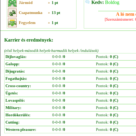
Kedv:
Boldog
Jármód
»
1 pt
Csapatmunka
»
13 pt
A ló nem e
[Szerszámismeret:
Fegyelem
»
1 pt
Karrier és eredmények:
(első helyek-második helyek-harmadik helyek /indulások)
Díjlovaglás:
0-0-0 /
0
Pontok:
0 (C)
Galopp:
0-0-0 /
0
Pontok:
0 (C)
Díjugratás:
0-0-0 /
0
Pontok:
0 (C)
Fogathajtás:
0-0-0 /
0
Pontok:
0 (C)
Cross-country:
0-0-0 /
0
Pontok:
0 (C)
Ügetés:
0-0-0 /
0
Pontok:
0 (C)
Lovaspóló:
0-0-0 /
0
Pontok:
0 (C)
Military:
0-0-0 /
0
Pontok:
0 (C)
Hordókerülés:
0-0-0 /
0
Pontok:
0 (C)
Cutting:
0-0-0 /
0
Pontok:
0 (C)
Western pleasure:
0-0-0 /
0
Pontok:
0 (C)