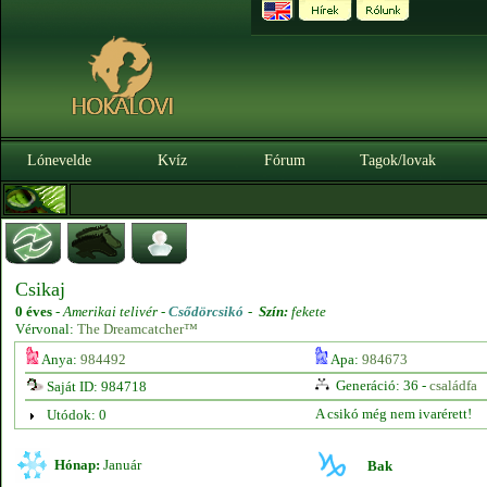
Lónevelde
Kvíz
Fórum
Tagok/lovak
Csikaj
0 éves
-
Amerikai telivér -
Csődörcsikó
-
Szín:
fekete
Vérvonal:
The Dreamcatcher™
Anya:
984492
Apa:
984673
Generáció: 36 -
családfa
Saját ID: 984718
A csikó még nem ivarérett!
Utódok: 0
Hónap:
Január
Bak