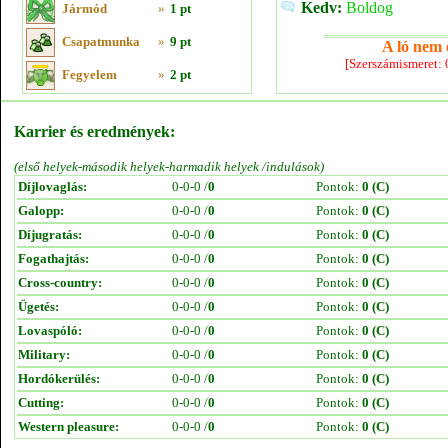
Kedv:
Boldog
Jármód
»
1 pt
Csapatmunka
»
9 pt
A ló nem e
[Szerszámismeret:
Fegyelem
»
2 pt
Karrier és eredmények:
(első helyek-második helyek-harmadik helyek /indulások)
Díjlovaglás:
0-0-0 /
0
Pontok:
0 (C)
Galopp:
0-0-0 /
0
Pontok:
0 (C)
Díjugratás:
0-0-0 /
0
Pontok:
0 (C)
Fogathajtás:
0-0-0 /
0
Pontok:
0 (C)
Cross-country:
0-0-0 /
0
Pontok:
0 (C)
Ügetés:
0-0-0 /
0
Pontok:
0 (C)
Lovaspóló:
0-0-0 /
0
Pontok:
0 (C)
Military:
0-0-0 /
0
Pontok:
0 (C)
Hordókerülés:
0-0-0 /
0
Pontok:
0 (C)
Cutting:
0-0-0 /
0
Pontok:
0 (C)
Western pleasure:
0-0-0 /
0
Pontok:
0 (C)