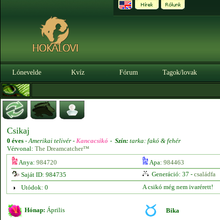
Lónevelde
Kvíz
Fórum
Tagok/lovak
Csikaj
0 éves
-
Amerikai telivér -
Kancacsikó
-
Szín:
tarka: fakó & fehér
Vérvonal:
The Dreamcatcher™
Anya:
984720
Apa:
984463
Generáció: 37 -
családfa
Saját ID: 984735
A csikó még nem ivarérett!
Utódok: 0
Hónap:
Április
Bika