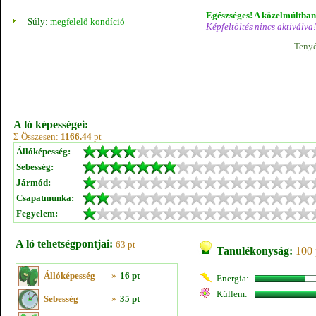
Egészséges! A közelmúltban 
Súly:
megfelelő kondíció
Képfeltöltés nincs aktiválva!
Tenyé
A ló képességei:
Σ Összesen:
1166.44
pt
Állóképesség:
Sebesség:
Jármód:
Csapatmunka:
Fegyelem:
A ló tehetségpontjai:
63 pt
Tanulékonyság:
100 
Állóképesség
»
16 pt
Energia:
Küllem:
Sebesség
»
35 pt