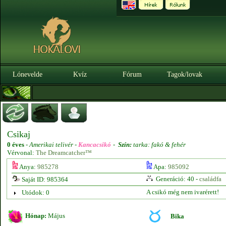
Lónevelde
Kvíz
Fórum
Tagok/lovak
Csikaj
0 éves
-
Amerikai telivér -
Kancacsikó
-
Szín:
tarka: fakó & fehér
Vérvonal:
The Dreamcatcher™
Anya:
985278
Apa:
985092
Generáció: 40 -
családfa
Saját ID: 985364
A csikó még nem ivarérett!
Utódok: 0
Hónap:
Május
Bika