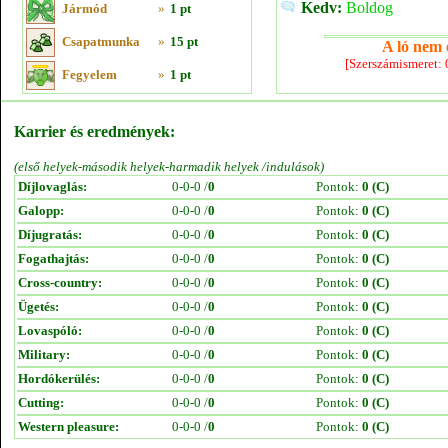
Kedv:
Boldog
Jármód
»
1 pt
Csapatmunka
»
15 pt
A ló nem e
[Szerszámismeret:
Fegyelem
»
1 pt
Karrier és eredmények:
(első helyek-második helyek-harmadik helyek /indulások)
Díjlovaglás:
0-0-0 /
0
Pontok:
0 (C)
Galopp:
0-0-0 /
0
Pontok:
0 (C)
Díjugratás:
0-0-0 /
0
Pontok:
0 (C)
Fogathajtás:
0-0-0 /
0
Pontok:
0 (C)
Cross-country:
0-0-0 /
0
Pontok:
0 (C)
Ügetés:
0-0-0 /
0
Pontok:
0 (C)
Lovaspóló:
0-0-0 /
0
Pontok:
0 (C)
Military:
0-0-0 /
0
Pontok:
0 (C)
Hordókerülés:
0-0-0 /
0
Pontok:
0 (C)
Cutting:
0-0-0 /
0
Pontok:
0 (C)
Western pleasure:
0-0-0 /
0
Pontok:
0 (C)