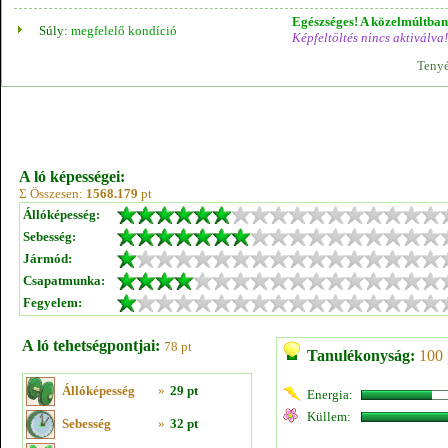
Egészséges! A közelmúltban 
Súly:
megfelelő kondíció
Képfeltöltés nincs aktiválva!
Tenyé
A ló képességei:
Σ Összesen:
1568.179
pt
Állóképesség:
Sebesség:
Jármód:
Csapatmunka:
Fegyelem:
A ló tehetségpontjai:
78 pt
Tanulékonyság:
100 
Állóképesség
»
29 pt
Energia:
Küllem:
Sebesség
»
32 pt