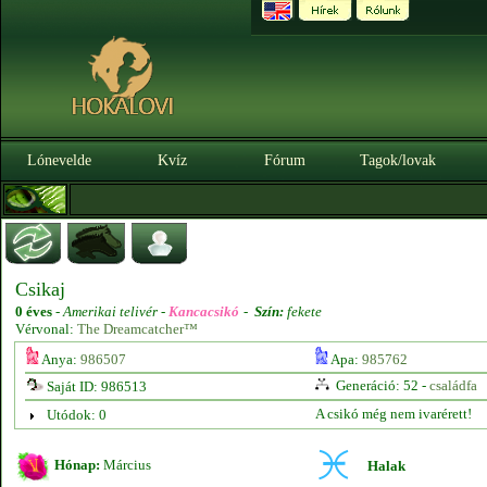
Lónevelde
Kvíz
Fórum
Tagok/lovak
Csikaj
0 éves
-
Amerikai telivér -
Kancacsikó
-
Szín:
fekete
Vérvonal:
The Dreamcatcher™
Anya:
986507
Apa:
985762
Generáció: 52 -
családfa
Saját ID: 986513
A csikó még nem ivarérett!
Utódok: 0
Hónap:
Március
Halak