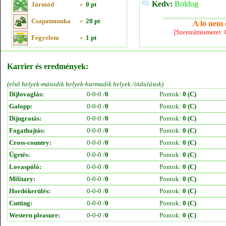
Kedv:
Boldog
Jármód
»
0 pt
Csapatmunka
»
20 pt
A ló nem e
[Szerszámismeret:
Fegyelem
»
1 pt
Karrier és eredmények:
(első helyek-második helyek-harmadik helyek /indulások)
Díjlovaglás:
0-0-0 /
0
Pontok:
0 (C)
Galopp:
0-0-0 /
0
Pontok:
0 (C)
Díjugratás:
0-0-0 /
0
Pontok:
0 (C)
Fogathajtás:
0-0-0 /
0
Pontok:
0 (C)
Cross-country:
0-0-0 /
0
Pontok:
0 (C)
Ügetés:
0-0-0 /
0
Pontok:
0 (C)
Lovaspóló:
0-0-0 /
0
Pontok:
0 (C)
Military:
0-0-0 /
0
Pontok:
0 (C)
Hordókerülés:
0-0-0 /
0
Pontok:
0 (C)
Cutting:
0-0-0 /
0
Pontok:
0 (C)
Western pleasure:
0-0-0 /
0
Pontok:
0 (C)