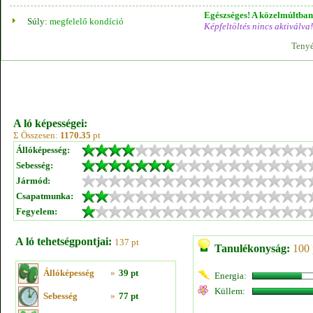
Egészséges! A közelmúltban 
Súly:
megfelelő kondíció
Képfeltöltés nincs aktiválva!
Tenyé
A ló képességei:
Σ Összesen:
1170.35
pt
Állóképesség:
Sebesség:
Jármód:
Csapatmunka:
Fegyelem:
A ló tehetségpontjai:
137 pt
Tanulékonyság:
100 
Állóképesség
»
39 pt
Energia:
Küllem:
Sebesség
»
77 pt