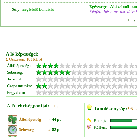
Egészséges! A közelmúltban 
Súly:
megfelelő kondíció
Képfeltöltés nincs aktiválva!
Tenyé
A ló képességei:
Σ Összesen:
1036.1
pt
Állóképesség:
Sebesség:
Jármód:
Csapatmunka:
Fegyelem:
A ló tehetségpontjai:
150 pt
Tanulékonyság:
95 p
Állóképesség
»
44 pt
Energia:
Küllem:
Sebesség
»
82 pt