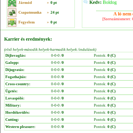
Kedv:
Boldog
Jármód
»
0 pt
Csapatmunka
»
24 pt
A ló nem e
[Szerszámismeret:
Fegyelem
»
0 pt
Karrier és eredmények:
(első helyek-második helyek-harmadik helyek /indulások)
Díjlovaglás:
0-0-0 /
0
Pontok:
0 (C)
Galopp:
0-0-0 /
0
Pontok:
0 (C)
Díjugratás:
0-0-0 /
0
Pontok:
0 (C)
Fogathajtás:
0-0-0 /
0
Pontok:
0 (C)
Cross-country:
0-0-0 /
0
Pontok:
0 (C)
Ügetés:
0-0-0 /
0
Pontok:
0 (C)
Lovaspóló:
0-0-0 /
0
Pontok:
0 (C)
Military:
0-0-0 /
0
Pontok:
0 (C)
Hordókerülés:
0-0-0 /
0
Pontok:
0 (C)
Cutting:
0-0-0 /
0
Pontok:
0 (C)
Western pleasure:
0-0-0 /
0
Pontok:
0 (C)