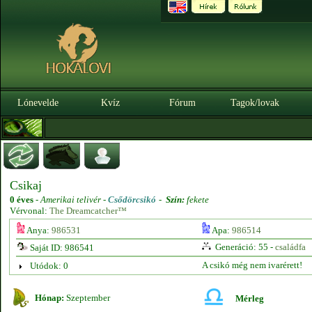
Lónevelde
Kvíz
Fórum
Tagok/lovak
Csikaj
0 éves
-
Amerikai telivér -
Csődörcsikó
-
Szín:
fekete
Vérvonal:
The Dreamcatcher™
Anya:
986531
Apa:
986514
Generáció: 55 -
családfa
Saját ID: 986541
A csikó még nem ivarérett!
Utódok: 0
Hónap:
Szeptember
Mérleg