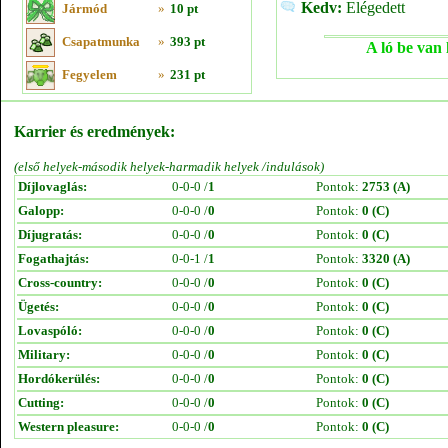
Kedv:
Elégedett
Jármód
»
10 pt
Csapatmunka
»
393 pt
A ló be van 
Fegyelem
»
231 pt
Karrier és eredmények:
(első helyek-második helyek-harmadik helyek /indulások)
Díjlovaglás:
0-0-0 /
1
Pontok:
2753 (A)
Galopp:
0-0-0 /
0
Pontok:
0 (C)
Díjugratás:
0-0-0 /
0
Pontok:
0 (C)
Fogathajtás:
0-0-1 /
1
Pontok:
3320 (A)
Cross-country:
0-0-0 /
0
Pontok:
0 (C)
Ügetés:
0-0-0 /
0
Pontok:
0 (C)
Lovaspóló:
0-0-0 /
0
Pontok:
0 (C)
Military:
0-0-0 /
0
Pontok:
0 (C)
Hordókerülés:
0-0-0 /
0
Pontok:
0 (C)
Cutting:
0-0-0 /
0
Pontok:
0 (C)
Western pleasure:
0-0-0 /
0
Pontok:
0 (C)