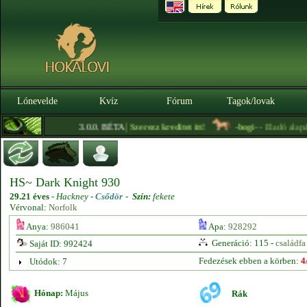
Lónevelde
Kvíz
Fórum
Tagok/lovak
|
3.0.0. BÉTA
Szerezz kreditet itt!
-bogi-
- Eladó alapára
HS~ Dark Knight 930
29.21 éves
-
Hackney -
Csődör
-
Szín:
fekete
Vérvonal:
Norfolk
Anya:
986041
Apa:
928292
Generáció: 115 -
családfa
Saját ID: 992424
Fedezések ebben a körben:
4
Utódok: 7
Hónap:
Május
Rák