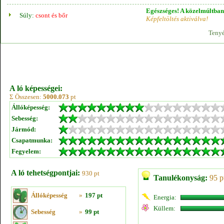
Egészséges! A közelmúltban 
Súly:
csont és bőr
Képfeltöltés aktiválva!
Tenyé
A ló képességei:
Σ Összesen:
5000.073
pt
Állóképesség:
Sebesség:
Jármód:
Csapatmunka:
Fegyelem:
A ló tehetségpontjai:
930 pt
Tanulékonyság:
95 p
Állóképesség
»
197 pt
Energia:
Küllem:
Sebesség
»
99 pt