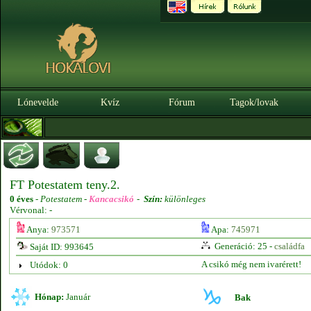
Lónevelde
Kvíz
Fórum
Tagok/lovak
FT Potestatem teny.2.
0 éves
-
Potestatem -
Kancacsikó
-
Szín:
különleges
Vérvonal: -
Anya:
973571
Apa:
745971
Generáció: 25 -
családfa
Saját ID: 993645
A csikó még nem ivarérett!
Utódok: 0
Hónap:
Január
Bak