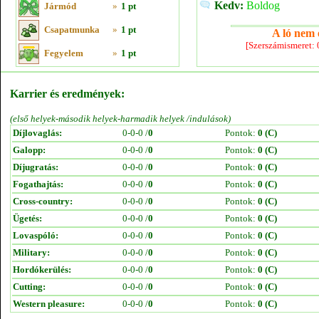
Kedv:
Boldog
Jármód
»
1 pt
Csapatmunka
»
1 pt
A ló nem e
[Szerszámismeret:
Fegyelem
»
1 pt
Karrier és eredmények:
(első helyek-második helyek-harmadik helyek /indulások)
Díjlovaglás:
0-0-0 /
0
Pontok:
0 (C)
Galopp:
0-0-0 /
0
Pontok:
0 (C)
Díjugratás:
0-0-0 /
0
Pontok:
0 (C)
Fogathajtás:
0-0-0 /
0
Pontok:
0 (C)
Cross-country:
0-0-0 /
0
Pontok:
0 (C)
Ügetés:
0-0-0 /
0
Pontok:
0 (C)
Lovaspóló:
0-0-0 /
0
Pontok:
0 (C)
Military:
0-0-0 /
0
Pontok:
0 (C)
Hordókerülés:
0-0-0 /
0
Pontok:
0 (C)
Cutting:
0-0-0 /
0
Pontok:
0 (C)
Western pleasure:
0-0-0 /
0
Pontok:
0 (C)