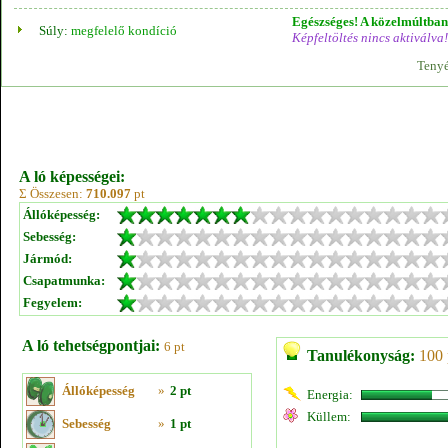
Egészséges! A közelmúltban 
Súly:
megfelelő kondíció
Képfeltöltés nincs aktiválva!
Tenyé
A ló képességei:
Σ Összesen:
710.097
pt
Állóképesség:
Sebesség:
Jármód:
Csapatmunka:
Fegyelem:
A ló tehetségpontjai:
6 pt
Tanulékonyság:
100 
Állóképesség
»
2 pt
Energia:
Küllem:
Sebesség
»
1 pt